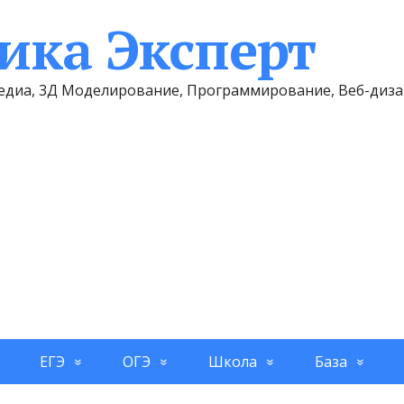
ка Эксперт
имедиа, 3Д Моделирование, Программирование, Веб-диз
ЕГЭ
ОГЭ
Школа
База