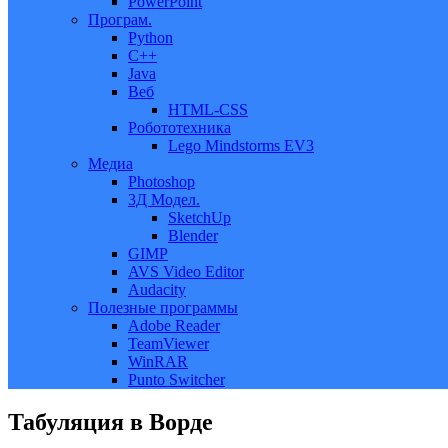
PowerPoint
Програм.
Python
C++
Java
Веб
HTML-CSS
Робототехника
Lego Mindstorms EV3
Медиа
Photoshop
3Д Модел.
SketchUp
Blender
GIMP
AVS Video Editor
Audacity
Полезные программы
Adobe Reader
TeamViewer
WinRAR
Punto Switcher
Табуляция в Ворде