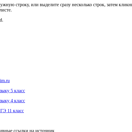
нужную строку, или выделите сразу несколько строк, затем клик
листе.
d.
im.ru
зыку 5 класс
зыку 4 класс
ГЭ 11 класс
тивные ссылки на источник