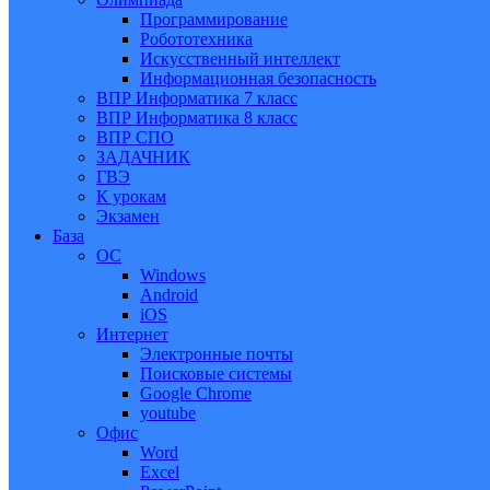
Программирование
Робототехника
Искусственный интеллект
Информационная безопасность
ВПР Информатика 7 класс
ВПР Информатика 8 класс
ВПР СПО
ЗАДАЧНИК
ГВЭ
К урокам
Экзамен
База
ОС
Windows
Android
iOS
Интернет
Электронные почты
Поисковые системы
Google Chrome
youtube
Офис
Word
Excel