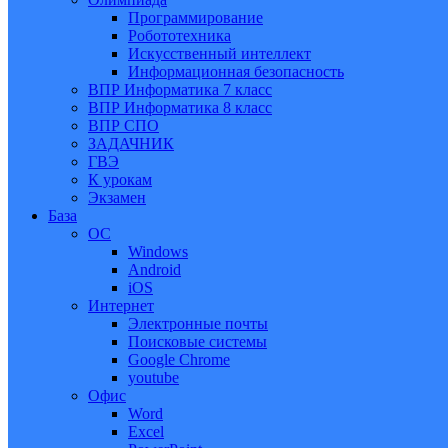
Программирование
Робототехника
Искусственный интеллект
Информационная безопасность
ВПР Информатика 7 класс
ВПР Информатика 8 класс
ВПР СПО
ЗАДАЧНИК
ГВЭ
К урокам
Экзамен
База
ОС
Windows
Android
iOS
Интернет
Электронные почты
Поисковые системы
Google Chrome
youtube
Офис
Word
Excel