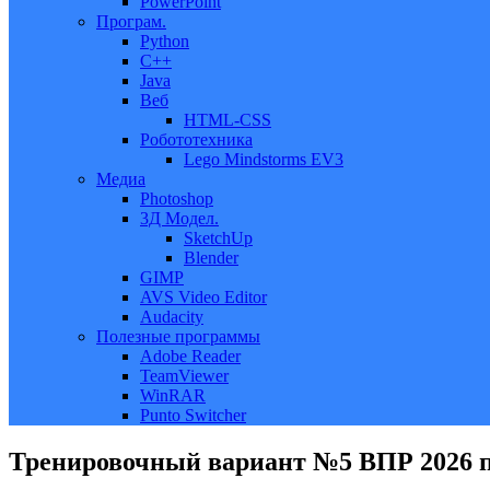
PowerPoint
Програм.
Python
C++
Java
Веб
HTML-CSS
Робототехника
Lego Mindstorms EV3
Медиа
Photoshop
3Д Модел.
SketchUp
Blender
GIMP
AVS Video Editor
Audacity
Полезные программы
Adobe Reader
TeamViewer
WinRAR
Punto Switcher
Тренировочный вариант №5 ВПР 2026 п