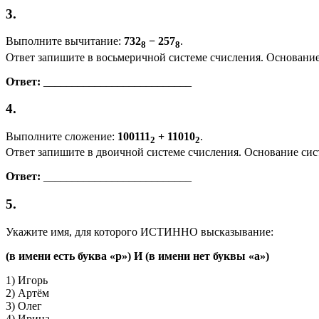
3.
Выполните вычитание:
732
− 257
.
8
8
Ответ запишите в восьмеричной системе счисления. Основание
Ответ:
__________________________
4.
Выполните сложение:
100111
+ 11010
.
2
2
Ответ запишите в двоичной системе счисления. Основание сис
Ответ:
__________________________
5.
Укажите имя, для которого ИСТИННО высказывание:
(в имени есть буква «р») И (в имени нет буквы «а»)
1) Игорь
2) Артём
3) Олег
4) Ирина