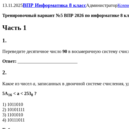
ВПР Информатика 8 класс
13.11.2025
Администратор
Комме
Тренировочный вариант №5 ВПР 2026 по информатике 8 кл
Часть 1
1.
Переведите десятичное число
90
в восьмеричную систему счисл
Ответ:
__________________________
2.
Какое из чисел
a
, записанных в двоичной системе счисления, 
5A
< a < 253
?
16
8
1) 1011010
2) 10101111
3) 1101010
4) 10111011