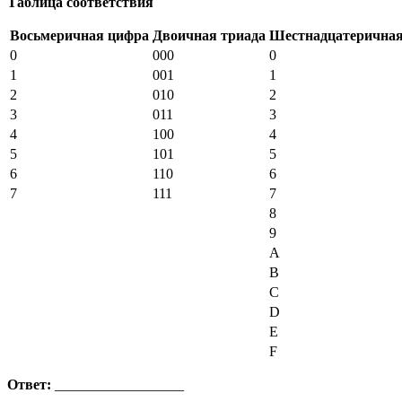
Таблица соответствия
Восьмеричная цифра
Двоичная триада
Шестнадцатеричная
0
000
0
1
001
1
2
010
2
3
011
3
4
100
4
5
101
5
6
110
6
7
111
7
8
9
A
B
C
D
E
F
Ответ:
__________________