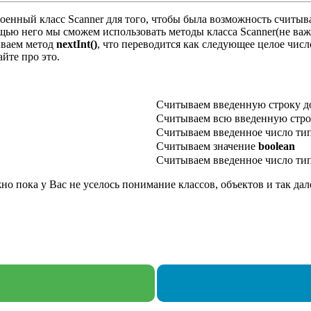
енный класс Scanner для того, чтобы была возможность считыва
мощью него мы сможем использовать методы класса Scanner(не важ
ваем метод
nextInt()
, что переводится как следующее целое чис
айте про это.
Считываем введенную строку до
Считываем всю введенную стр
Считываем введенное число ти
Считываем значение
boolean
Считываем введенное число ти
но пока у Вас не уселось понимание классов, объектов и так дал