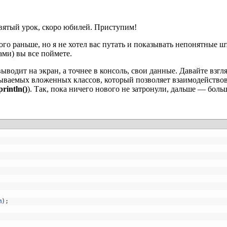
евятый урок, скоро юбилей. Приступим!
о раньше, но я не хотел вас путать и показывать непонятные шт
ами) вы все поймете.
 выводит на экран, а точнее в консоль, свои данные. Давайте взгл
ываемых вложенных классов, который позволяет взаимодействова
println()
). Так, пока ничего нового не затронули, дальше — боль
m
)
;