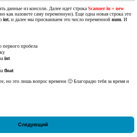
ть данные из консоли. Далее идет строка
Scanner in = new
но как назовете саму переменную). Еще одна новая строка это
ло
int
, и далее мы присваиваем это число переменной
num
. И
 первого пробела
оку
па
int
па
float
ее, но это лишь вопрос времени 🙂 Благорадю тебя за время и
Следующий