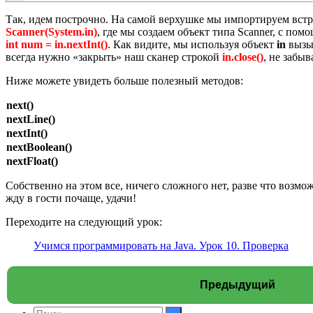
Так, идем построчно. На самой верхушке мы импортируем встро
Scanner(System.in)
, где мы создаем объект типа Scanner, с по
int num = in.nextInt()
. Как видите, мы используя объект
in
вызы
всегда нужно «закрыть» наш сканер строкой
in.close()
, не забыв
Ниже можете увидеть больше полезный методов:
next()
nextLine()
nextInt()
nextBoolean()
nextFloat()
Собственно на этом все, ничего сложного нет, разве что возмож
жду в гости почаще, удачи!
Переходите на следующий урок:
Учимся программировать на Java. Урок 10. Проверка
Предыдущий