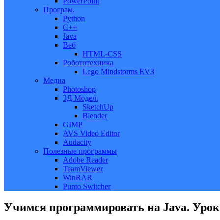
PowerPoint
Програм.
Python
C++
Java
Веб
HTML-CSS
Робототехника
Lego Mindstorms EV3
Медиа
Photoshop
3Д Модел.
SketchUp
Blender
GIMP
AVS Video Editor
Audacity
Полезные программы
Adobe Reader
TeamViewer
WinRAR
Punto Switcher
Учимся программировать на Java. Урок