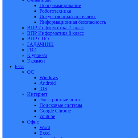
Программирование
Робототехника
Искусственный интеллект
Информационная безопасность
ВПР Информатика 7 класс
ВПР Информатика 8 класс
ВПР СПО
ЗАДАЧНИК
ГВЭ
К урокам
Экзамен
База
ОС
Windows
Android
iOS
Интернет
Электронные почты
Поисковые системы
Google Chrome
youtube
Офис
Word
Excel