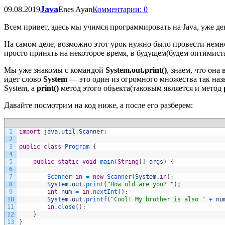
Java
09.08.2019
Enes Ayan
Комментарии: 0
Всем привет, здесь мы учимся программировать на Java, уже д
На самом деле, возможно этот урок нужно было провести немног
просто принять на некоторое время, в будущем(будем оптимист
Мы уже знакомы с командой
System.out.print()
, знаем, что она
идет слово
System
— это один из огромного множества так наз
System, а
print()
метод этого объекта(таковым является и метод
Давайте посмотрим на код ниже, а после его разберем:
1
import
java
.
util
.
Scanner
;
2
3
public
class
Program
{
4
5
public
static
void
main
(
String
[
]
args
)
{
6
7
Scanner 
in
=
new
Scanner
(
System
.
in
)
;
8
System
.
out
.
print
(
"How old are you? "
)
;
9
int
num
=
in
.
nextInt
(
)
;
10
System
.
out
.
printf
(
"Cool! My brother is also "
+
nu
11
in
.
close
(
)
;
12
}
13
}