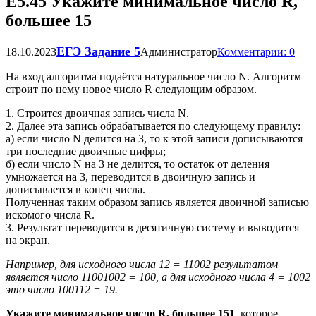
Е5.45 Укажите минимальное число R,
большее 15
ЕГЭ Задание 5
18.10.2023
Администратор
Комментарии: 0
На вход алгоритма подаётся натуральное число N. Алгоритм
строит по нему новое число R следующим образом.
1. Строится двоичная запись числа N.
2. Далее эта запись обрабатывается по следующему правилу:
а) если число N делится на 3, то к этой записи дописываются
три последние двоичные цифры;
б) если число N на 3 не делится, то остаток от деления
умножается на 3, переводится в двоичную запись и
дописывается в конец числа.
Полученная таким образом запись является двоичной записью
искомого числа R.
3. Результат переводится в десятичную систему и выводится
на экран.
Например, для исходного числа 12 = 11002 результатом
является число 11001002 = 100, а для исходного числа 4 = 1002
это число 100112 = 19.
Укажите минимальное число R, большее 151
, которое