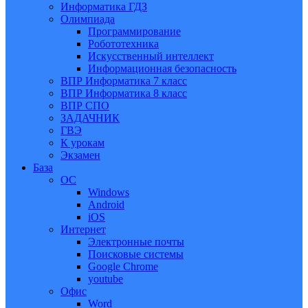
Информатика ГДЗ
Олимпиада
Программирование
Робототехника
Искусственный интеллект
Информационная безопасность
ВПР Информатика 7 класс
ВПР Информатика 8 класс
ВПР СПО
ЗАДАЧНИК
ГВЭ
К урокам
Экзамен
База
ОС
Windows
Android
iOS
Интернет
Электронные почты
Поисковые системы
Google Chrome
youtube
Офис
Word