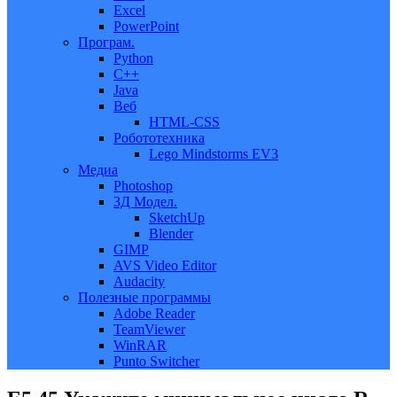
Excel
PowerPoint
Програм.
Python
C++
Java
Веб
HTML-CSS
Робототехника
Lego Mindstorms EV3
Медиа
Photoshop
3Д Модел.
SketchUp
Blender
GIMP
AVS Video Editor
Audacity
Полезные программы
Adobe Reader
TeamViewer
WinRAR
Punto Switcher