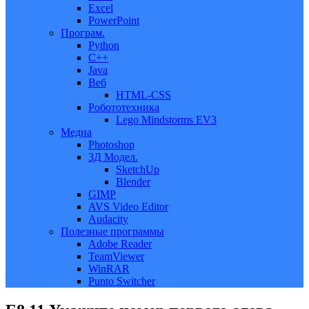
Excel
PowerPoint
Програм.
Python
C++
Java
Веб
HTML-CSS
Робототехника
Lego Mindstorms EV3
Медиа
Photoshop
3Д Модел.
SketchUp
Blender
GIMP
AVS Video Editor
Audacity
Полезные программы
Adobe Reader
TeamViewer
WinRAR
Punto Switcher