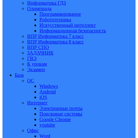
Информатика ГДЗ
Олимпиада
Программирование
Робототехника
Искусственный интеллект
Информационная безопасность
ВПР Информатика 7 класс
ВПР Информатика 8 класс
ВПР СПО
ЗАДАЧНИК
ГВЭ
К урокам
Экзамен
База
ОС
Windows
Android
iOS
Интернет
Электронные почты
Поисковые системы
Google Chrome
youtube
Офис
Word