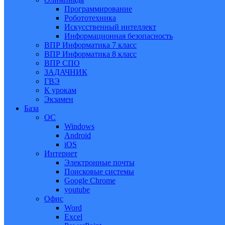
Программирование
Робототехника
Искусственный интеллект
Информационная безопасность
ВПР Информатика 7 класс
ВПР Информатика 8 класс
ВПР СПО
ЗАДАЧНИК
ГВЭ
К урокам
Экзамен
База
ОС
Windows
Android
iOS
Интернет
Электронные почты
Поисковые системы
Google Chrome
youtube
Офис
Word
Excel