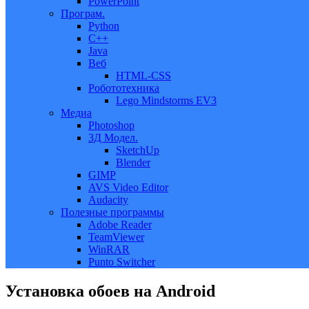
PowerPoint
Програм.
Python
C++
Java
Веб
HTML-CSS
Робототехника
Lego Mindstorms EV3
Медиа
Photoshop
3Д Модел.
SketchUp
Blender
GIMP
AVS Video Editor
Audacity
Полезные программы
Adobe Reader
TeamViewer
WinRAR
Punto Switcher
Установка обоев на Android