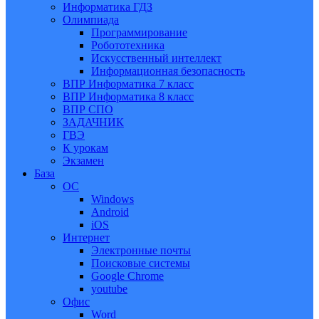
Информатика ГДЗ
Олимпиада
Программирование
Робототехника
Искусственный интеллект
Информационная безопасность
ВПР Информатика 7 класс
ВПР Информатика 8 класс
ВПР СПО
ЗАДАЧНИК
ГВЭ
К урокам
Экзамен
База
ОС
Windows
Android
iOS
Интернет
Электронные почты
Поисковые системы
Google Chrome
youtube
Офис
Word