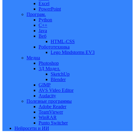
Excel
PowerPoint
Програм.
Python
C++
Java
Веб
HTML-CSS
Робототехника
Lego Mindstorms EV3
Медиа
Photoshop
3Д Модел.
SketchUp
Blender
GIMP
AVS Video Editor
Audacity
Полезные программы
Adobe Reader
TeamViewer
WinRAR
Punto Switcher
Нейросети и ИИ