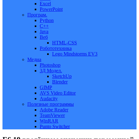
Excel
PowerPoint
Програм.
Python
C++
Java
Веб
HTML-CSS
Робототехника
Lego Mindstorms EV3
Медиа
Photoshop
3Д Модел.
SketchUp
Blender
GIMP
AVS Video Editor
Audacity
Полезные программы
Adobe Reader
TeamViewer
WinRAR
Punto Switcher