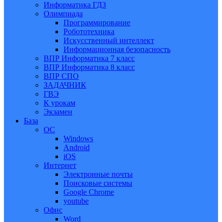
Информатика ГДЗ
Олимпиада
Программирование
Робототехника
Искусственный интеллект
Информационная безопасность
ВПР Информатика 7 класс
ВПР Информатика 8 класс
ВПР СПО
ЗАДАЧНИК
ГВЭ
К урокам
Экзамен
База
ОС
Windows
Android
iOS
Интернет
Электронные почты
Поисковые системы
Google Chrome
youtube
Офис
Word