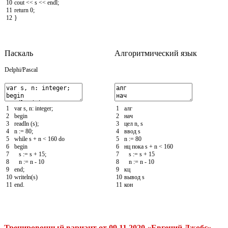
10
cout
<<
s
<<
endl
;
11
return
0
;
12
}
Паскаль
Алгоритмический язык
Delphi/Pascal
1
var
s
,
n
:
integer
;
1
алг
2
begin
2
нач
3
readln
(
s
)
;
3
цел
n
,
s
4
n
:
=
80
;
4
ввод
s
5
while
s
+
n
<
160
do
5
n
:
=
80
6
begin
6
нц
пока
s
+
n
<
160
7
s
:
=
s
+
15
;
7
s
:
=
s
+
15
8
n
:
=
n
-
10
8
n
:
=
n
-
10
9
end
;
9
кц
10
writeln
(
s
)
10
вывод
s
11
end
.
11
кон
Тренировочный вариант от 09.11.2020 «Евгений Джобс»