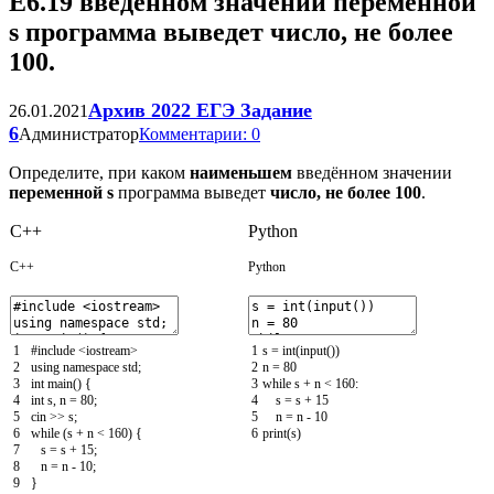
Е6.19 введённом значении переменной
s программа выведет число, не более
100.
Архив 2022 ЕГЭ Задание
26.01.2021
6
Администратор
Комментарии: 0
Определите, при каком
наименьшем
введённом значении
переменной s
программа выведет
число, не более 100
.
C++
Python
C++
Python
1
#include <iostream>
1
s
=
int
(
input
(
)
)
2
using
namespace
std
;
2
n
=
80
3
int
main
(
)
{
3
while
s
+
n
<
160
:
4
int
s
,
n
=
80
;
4
s
=
s
+
15
5
cin
>>
s
;
5
n
=
n
-
10
6
while
(
s
+
n
<
160
)
{
6
print
(
s
)
7
s
=
s
+
15
;
8
n
=
n
-
10
;
9
}