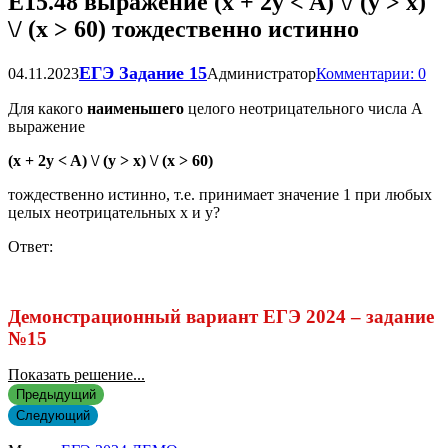
Е15.48 выражение (x + 2y < A) \/ (y > x)
\/ (x > 60) тождественно истинно
ЕГЭ Задание 15
04.11.2023
Администратор
Комментарии: 0
Для какого
наименьшего
целого неотрицательного числа A
выражение
(x + 2y < A) \/ (y > x) \/ (x > 60)
тождественно истинно, т.е. принимает значение 1 при любых
целых неотрицательных x и y?
Ответ:
Демонстрационный вариант ЕГЭ 2024 – задание
№15
Показать решение...
Предыдущий
Следующий