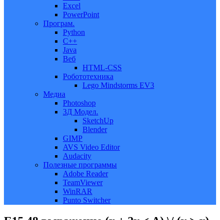
Excel
PowerPoint
Програм.
Python
C++
Java
Веб
HTML-CSS
Робототехника
Lego Mindstorms EV3
Медиа
Photoshop
3Д Модел.
SketchUp
Blender
GIMP
AVS Video Editor
Audacity
Полезные программы
Adobe Reader
TeamViewer
WinRAR
Punto Switcher