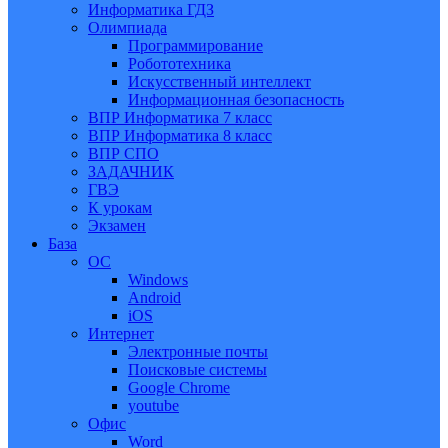
Информатика ГДЗ
Олимпиада
Программирование
Робототехника
Искусственный интеллект
Информационная безопасность
ВПР Информатика 7 класс
ВПР Информатика 8 класс
ВПР СПО
ЗАДАЧНИК
ГВЭ
К урокам
Экзамен
База
ОС
Windows
Android
iOS
Интернет
Электронные почты
Поисковые системы
Google Chrome
youtube
Офис
Word