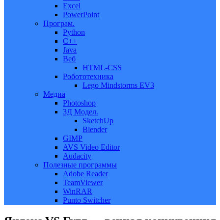
Excel
PowerPoint
Програм.
Python
C++
Java
Веб
HTML-CSS
Робототехника
Lego Mindstorms EV3
Медиа
Photoshop
3Д Модел.
SketchUp
Blender
GIMP
AVS Video Editor
Audacity
Полезные программы
Adobe Reader
TeamViewer
WinRAR
Punto Switcher