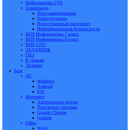
Информатика ГДЗ
Олимпиада
Программирование
Робототехника
Искусственный интеллект
Информационная безопасность
ВПР Информатика 7 класс
ВПР Информатика 8 класс
ВПР СПО
ЗАДАЧНИК
ГВЭ
К урокам
Экзамен
База
ОС
Windows
Android
iOS
Интернет
Электронные почты
Поисковые системы
Google Chrome
youtube
Офис
Word