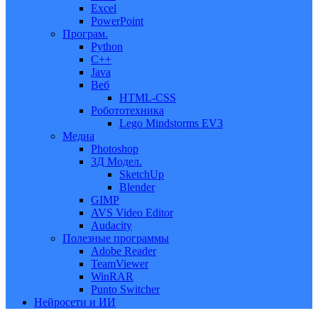
Excel
PowerPoint
Програм.
Python
C++
Java
Веб
HTML-CSS
Робототехника
Lego Mindstorms EV3
Медиа
Photoshop
3Д Модел.
SketchUp
Blender
GIMP
AVS Video Editor
Audacity
Полезные программы
Adobe Reader
TeamViewer
WinRAR
Punto Switcher
Нейросети и ИИ