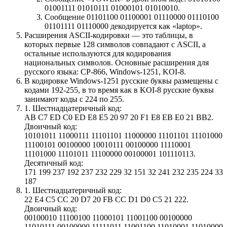
01001111 01010111 01000101 01010010.
Сообщение 01101100 01100001 01110000 01110100
01101111 01110000 декодируется как «laptop».
Расширения ASCII-кодировки — это таблицы, в
которых первые 128 символов совпадают с ASCII, а
остальные используются для кодирования
национальных символов. Основные расширения для
русского языка: CP-866, Windows-1251, KOI-8.
В кодировке Windows-1251 русские буквы размещены с
кодами 192-255, в то время как в KOI-8 русские буквы
занимают коды с 224 по 255.
1. Шестнадцатеричный код:
AB C7 ED C0 ED E8 E5 20 97 20 F1 E8 EB E0 21 BB2.
Двоичный код:
10101011 11000111 11101101 11000000 11101101 11101000
11100101 00100000 10010111 00100000 11110001
11101000 11101011 11100000 00100001 101110113.
Десятичный код:
171 199 237 192 237 232 229 32 151 32 241 232 235 224 33
187
1. Шестнадцатеричный код:
22 E4 C5 CC 20 D7 20 FB CC D1 D0 C5 21 222.
Двоичный код:
00100010 11100100 11000101 11001100 00100000
11010111 00100000 11111011 11001100 11010001 11010000