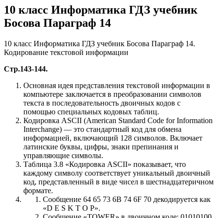
10 класс Информатика ГДЗ учебник
Босова Параграф 14
10 класс Информатика ГДЗ учебник Босова Параграф 14.
Кодирование текстовой информации
Стр.143-144.
Основная идея представления текстовой информации в
компьютере заключается в преобразовании символов
текста в последовательность двоичных кодов с
помощью специальных кодовых таблиц.
Кодировка ASCII (American Standard Code for Information
Interchange) — это стандартный код для обмена
информацией, включающий 128 символов. Включает
латинские буквы, цифры, знаки препинания и
управляющие символы.
Таблица 3.8 «Кодировка ASCII» показывает, что
каждому символу соответствует уникальный двоичный
код, представленный в виде чисел в шестнадцатеричном
формате.
Сообщение 64 65 73 6B 74 6F 70 декодируется как
«D E S K T O P».
Сообщение «TOWER» в двоичном коде: 01010100