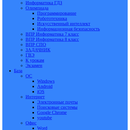
Информатика ГДЗ
Олимпиада
Программирование
Робототехника
Искусственный интеллект
Информационная безопасность
ВПР Информатика 7 класс
ВПР Информатика 8 класс
ВПР СПО
ЗАДАЧНИК
ГВЭ
К урокам
Экзамен
База
ОС
Windows
Android
iOS
Интернет
Электронные почты
Поисковые системы
Google Chrome
youtube
Офис
Word