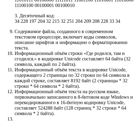
11100100 00100001 00100010
3. Десятичный код:
34 228 197 204 32 215 32 251 204 209 208 228 33 34
Содержимое файла, созданного в современном
текстовом процессоре, включает коды символов,
описание шрифтов и информацию о форматировании
текста.
Информационный объём строки «Где родился, там и
сгодился.» в кодировке Unicode составляет 64 байта (32
символа, каждый по 2 байта).
Информационный объём текста в кодировке Unicode,
содержащего 2 страницы по 32 строки по 64 символа в
каждой строке, составляет 8192 байт (2 страницы * 32
строки * 64 символа * 2 байта).
Информационный объём текста на русском языке,
первоначально записанного в 8-битовом коде Windows и
перекодированного в 16-битную кодировку Unicode,
составляет 524288 байт (128 страниц * 32 строки * 64
символа * 2 байта).