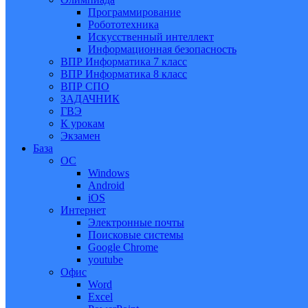
Программирование
Робототехника
Искусственный интеллект
Информационная безопасность
ВПР Информатика 7 класс
ВПР Информатика 8 класс
ВПР СПО
ЗАДАЧНИК
ГВЭ
К урокам
Экзамен
База
ОС
Windows
Android
iOS
Интернет
Электронные почты
Поисковые системы
Google Chrome
youtube
Офис
Word
Excel