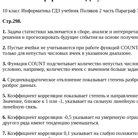
10 класс Информатика ГДЗ учебник Поляков 2 часть Параграф 
Стр.298.
1.
Задача статистики заключается в сборе, анализе и интерпр
решения и прогнозировать будущие события на основе получе
2.
Пустые ячейки не учитываются при работе функций COUNT
только для непустых числовых ячеек в указанном диапазоне.
3.
Функция COUNT подсчитывает количество непустых числовы
условию, например, количество ячеек с значением больше зада
4.
Среднеквадратическое отклонение показывает степень разбро
разброс данных.
5.
Коэффициент корреляции показывает степень и направление 
Значение, близкое к 1 или -1, указывает на сильную линейную
линейную связь.
6.
Коэффициент корреляции -0,5 указывает на умеренную отрица
другого ряда имеют тенденцию уменьшаться.
7.
Коэффициент корреляции 0,1 указывает на слабую положитель