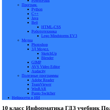
PowerPoint
Програм.
Python
C++
Java
Веб
HTML-CSS
Робототехника
Lego Mindstorms EV3
Медиа
Photoshop
3Д Модел.
SketchUp
Blender
GIMP
AVS Video Editor
Audacity
Полезные программы
Adobe Reader
TeamViewer
WinRAR
Punto Switcher
Нейросети и ИИ
10 класс Информатика ГДЗ учебник Пол