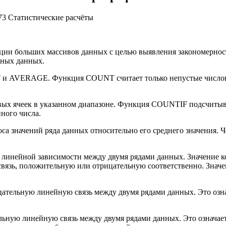
73 Статистические расчёты
етации больших массивов данных с целью выявления закономерно
нных данных.
 и AVERAGE. Функция COUNT считает только непустые числов
х ячеек в указанном диапазоне. Функция COUNTIF подсчитыва
нного числа.
са значений ряда данных относительно его среднего значения. 
линейной зависимости между двумя рядами данных. Значение коэ
 связь, положительную или отрицательную соответственно. Значе
тельную линейную связь между двумя рядами данных. Это означ
ную линейную связь между двумя рядами данных. Это означает, 