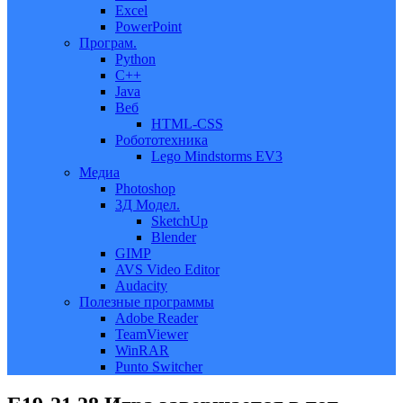
Excel
PowerPoint
Програм.
Python
C++
Java
Веб
HTML-CSS
Робототехника
Lego Mindstorms EV3
Медиа
Photoshop
3Д Модел.
SketchUp
Blender
GIMP
AVS Video Editor
Audacity
Полезные программы
Adobe Reader
TeamViewer
WinRAR
Punto Switcher