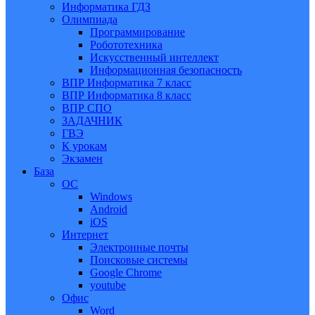
Информатика ГДЗ
Олимпиада
Программирование
Робототехника
Искусственный интеллект
Информационная безопасность
ВПР Информатика 7 класс
ВПР Информатика 8 класс
ВПР СПО
ЗАДАЧНИК
ГВЭ
К урокам
Экзамен
База
ОС
Windows
Android
iOS
Интернет
Электронные почты
Поисковые системы
Google Chrome
youtube
Офис
Word