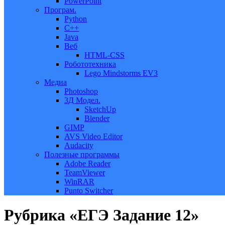
PowerPoint
Програм.
Python
C++
Java
Веб
HTML-CSS
Робототехника
Lego Mindstorms EV3
Медиа
Photoshop
3Д Модел.
SketchUp
Blender
GIMP
AVS Video Editor
Audacity
Полезные программы
Adobe Reader
TeamViewer
WinRAR
Punto Switcher
Рубрика «ЕГЭ Задание 12»