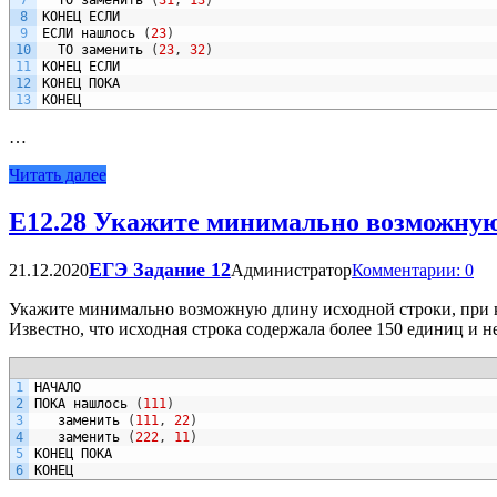
8
КОНЕЦ
ЕСЛИ
9
ЕСЛИ
нашлось
(
23
)
10
ТО
заменить
(
23
,
32
)
11
КОНЕЦ
ЕСЛИ
12
КОНЕЦ
ПОКА
13
КОНЕЦ
…
Читать далее
Е12.28 Укажите минимально возможную
ЕГЭ Задание 12
21.12.2020
Администратор
Комментарии: 0
Укажите минимально возможную длину исходной строки, при к
Известно, что исходная строка содержала более 150 единиц и н
1
НАЧАЛО
2
ПОКА
нашлось
(
111
)
3
заменить
(
111
,
22
)
4
заменить
(
222
,
11
)
5
КОНЕЦ
ПОКА
6
КОНЕЦ