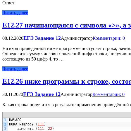
Ответ:
Читать далее
Е12.27 начинающаяся с символа «>», а 
ЕГЭ Задание 12
08.12.2020
Администратор
Комментарии: 0
На вход приведённой ниже программе поступает строка, начина
Определите сумму числовых значений цифр строки, получившей
состоящую из 50 цифр 4, то …
Читать далее
Е12.26 ниже программы к строке, состо
ЕГЭ Задание 12
30.11.2020
Администратор
Комментарии: 0
Какая строка получится в результате применения приведённой 
1
НАЧАЛО
2
ПОКА
нашлось
(
111
)
3
заменить
(
111
,
22
)