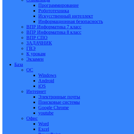
Программирование
Робототехника
Искусственный интеллект
Информационная безопасность
ВПР Информатика 7 класс
ВПР Информатика 8 класс
ВПР СПО
ЗАДАЧНИК
ГВЭ
К урокам
Экзамен
База
ОС
Windows
Android
iOS
Интернет
Электронные почты
Поисковые системы
Google Chrome
youtube
Офис
Word
Excel