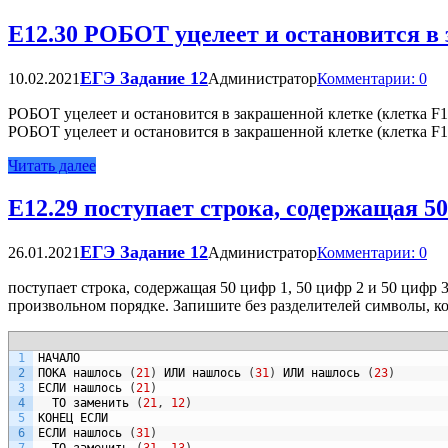
Е12.30 РОБОТ уцелеет и остановится в 
ЕГЭ Задание 12
10.02.2021
Администратор
Комментарии: 0
РОБОТ уцелеет и остановится в закрашенной клетке (клетка F
РОБОТ уцелеет и остановится в закрашенной клетке (клетка F
Читать далее
Е12.29 поступает строка, содержащая 50
ЕГЭ Задание 12
26.01.2021
Администратор
Комментарии: 0
поступает строка, содержащая 50 цифр 1, 50 цифр 2 и 50 цифр
произвольном порядке. Запишите без разделителей символы, ко
1
НАЧАЛО
2
ПОКА
нашлось
(
21
)
ИЛИ
нашлось
(
31
)
ИЛИ
нашлось
(
23
)
3
ЕСЛИ
нашлось
(
21
)
4
ТО
заменить
(
21
,
12
)
5
КОНЕЦ
ЕСЛИ
6
ЕСЛИ
нашлось
(
31
)
7
ТО
заменить
(
31
,
13
)