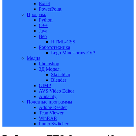
Excel
PowerPoint
Програм.
Python
C++
Java
Веб
HTML-CSS
Робототехника
Lego Mindstorms EV3
Медиа
Photoshop
3Д Модел.
SketchUp
Blender
GIMP
AVS Video Editor
Audacity
Полезные программы
Adobe Reader
TeamViewer
WinRAR
Punto Switcher