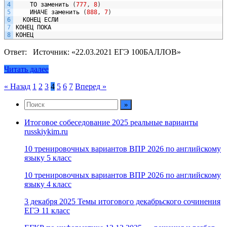
4
ТО
заменить
(
777
,
8
)
5
ИНАЧЕ
заменить
(
888
,
7
)
6
КОНЕЦ
ЕСЛИ
7
КОНЕЦ
ПОКА
8
КОНЕЦ
Ответ: Источник: «22.03.2021 ЕГЭ 100БАЛЛОВ»
Читать далее
Пагинация
« Назад
1
2
3
4
5
6
7
Вперед »
записей
Итоговое собеседование 2025 реальные варианты
russkiykim.ru
10 тренировочных вариантов ВПР 2026 по английскому
языку 5 класс
10 тренировочных вариантов ВПР 2026 по английскому
языку 4 класс
3 декабря 2025 Темы итогового декабрьского сочинения
ЕГЭ 11 класс