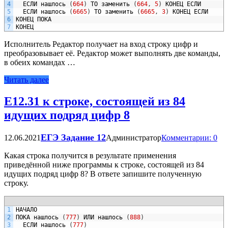
4
ЕСЛИ
нашлось
(
664
)
ТО
заменить
(
664
,
5
)
КОНЕЦ
ЕСЛИ
5
ЕСЛИ
нашлось
(
6665
)
ТО
заменить
(
6665
,
3
)
КОНЕЦ
ЕСЛИ
6
КОНЕЦ
ПОКА
7
КОНЕЦ
Исполнитель Редактор получает на вход строку цифр и
преобразовывает её. Редактор может выполнять две команды,
в обеих командах …
Читать далее
Е12.31 к строке, состоящей из 84
идущих подряд цифр 8
ЕГЭ Задание 12
12.06.2021
Администратор
Комментарии: 0
Какая строка получится в результате применения
приведённой ниже программы к строке, состоящей из 84
идущих подряд цифр 8? В ответе запишите полученную
строку.
1
НАЧАЛО
2
ПОКА
нашлось
(
777
)
ИЛИ
нашлось
(
888
)
3
ЕСЛИ
нашлось
(
777
)