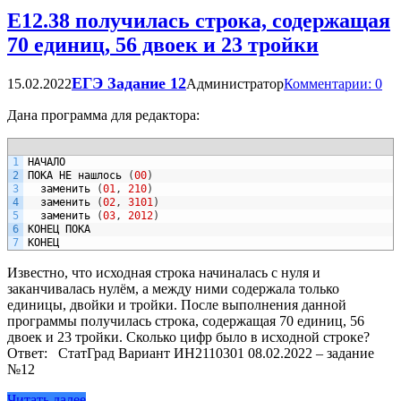
Е12.38 получилась строка, содержащая
70 единиц, 56 двоек и 23 тройки
ЕГЭ Задание 12
15.02.2022
Администратор
Комментарии: 0
Дана программа для редактора:
1
НАЧАЛО
2
ПОКА
НЕ
нашлось
(
00
)
3
заменить
(
01
,
210
)
4
заменить
(
02
,
3101
)
5
заменить
(
03
,
2012
)
6
КОНЕЦ
ПОКА
7
КОНЕЦ
Известно, что исходная строка начиналась с нуля и
заканчивалась нулём, а между ними содержала только
единицы, двойки и тройки. После выполнения данной
программы получилась строка, содержащая 70 единиц, 56
двоек и 23 тройки. Сколько цифр было в исходной строке?
Ответ: СтатГрад Вариант ИН2110301 08.02.2022 – задание
№12
Читать далее