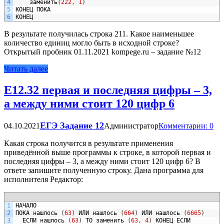
4
заменить
(
222
,
1
)
5
КОНЕЦ
ПОКА
6
КОНЕЦ
В результате получилась строка 211. Какое наименьшее
количество единиц могло быть в исходной строке?
Открытый пробник 01.11.2021 kompege.ru – задание №12
Читать далее
Е12.32 первая и последняя цифры – 3,
а между ними стоит 120 цифр 6
ЕГЭ Задание 12
04.10.2021
Администратор
Комментарии: 0
Какая строка получится в результате применения
приведённой выше программы к строке, в которой первая и
последняя цифры – 3, а между ними стоит 120 цифр 6? В
ответе запишите полученную строку. Дана программа для
исполнителя Редактор:
1
НАЧАЛО
2
ПОКА
нашлось
(
63
)
ИЛИ
нашлось
(
664
)
ИЛИ
нашлось
(
6665
)
3
ЕСЛИ
нашлось
(
63
)
ТО
заменить
(
63
,
4
)
КОНЕЦ
ЕСЛИ