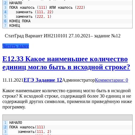
2
НАЧАЛО
3
ПОКА
нашлось
(
111
)
ИЛИ
нашлось
(
222
)
4
заменить
(
111
,
22
)
5
заменить
(
222
,
1
)
6
КОНЕЦ
ПОКА
7
КОНЕЦ
СтатГрад Вариант ИН2110101 27.10.2021– задание №12
Читать далее
Е12.33 Какое наименьшее количество
единиц могло быть в исходной строке?
ЕГЭ Задание 12
11.11.2021
Администратор
Комментарии: 0
Какое наименьшее количество единиц могло быть в исходной
строке? К исходной строке, содержащей более 30 единиц и не
содержащей других символов, применили приведённую ниже
программу.
1
НАЧАЛО
2
ПОКА
нашлось
(
111
)
3
заменить
(
111
,
2
)