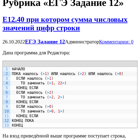
Рубрика «ЕГЭ Задание 12»
Е12.40 при котором сумма числовых
значений цифр строки
ЕГЭ Задание 12
26.10.2022
Администратор
Комментарии: 0
Дана программа для Редактора:
1
НАЧАЛО
2
ПОКА
нашлось
(
>
1
)
ИЛИ
нашлось
(
>
2
)
ИЛИ
нашлось
(
>
0
)
3
ЕСЛИ
нашлось
(
>
1
)
4
ТО
заменить
(
>
1
,
22
>
)
5
КОНЕЦ
ЕСЛИ
6
ЕСЛИ
нашлось
(
>
2
)
7
ТО
заменить
(
>
2
,
2
>
)
8
КОНЕЦ
ЕСЛИ
9
ЕСЛИ
нашлось
(
>
0
)
10
ТО
заменить
(
>
0
,
1
>
)
11
КОНЕЦ
ЕСЛИ
12
КОНЕЦ
ПОКА
13
КОНЕЦ
На вход приведённой выше программе поступает строка,