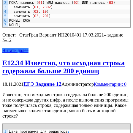
2
ПОКА
нашлось
(
01
)
ИЛИ
нашлось
(
02
)
ИЛИ
нашлось
(
03
)
3
заменить
(
01
,
2302
)
4
заменить
(
02
,
10
)
5
заменить
(
03
,
201
)
6
КОНЕЦ
ПОКА
7
КОНЕЦ
Ответ: СтатГрад Вариант ИН2010401 17.03.2021– задание
№12
Читать далее
Е12.34 Известно, что исходная строка
содержала больше 200 единиц
ЕГЭ Задание 12
18.11.2021
Администратор
Комментарии: 0
Известно, что исходная строка содержала больше 200 единиц
и не содержала других цифр, а после выполнения программы
тоже получилась строка, содержащая только единицы. Какое
наименьшее количество единиц могло быть в исходной
строке?
1
Дана
программа
для
редактора
: