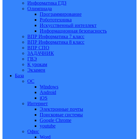
Информатика ГДЗ
Олимпиада
Программирование
Робототехника
Искусственный интеллект
Информационная безопасность
ВПР Информатика 7 класс
ВПР Информатика 8 класс
ВПР СПО
ЗАДАЧНИК
ГВЭ
К урокам
Экзамен
База
ОС
Windows
Android
iOS
Интернет
Электронные почты
Поисковые системы
Google Chrome
youtube
Офис
Word