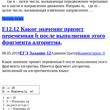
где n – целое число, вызывающая передвижение черепашки
на n шагов в направлении движения. Направо m, где m –
целое число, вызывающая изменение направления …
Читать далее
Е12.12 Какое значение примет
переменная b после выполнения этого
фрагмента алгоритма,
ЕГЭ Задание 12
08.05.2019
Администратор
Комментарии: 0
Какое значение примет переменная b после выполнения этого
фрагмента алгоритма, Имеется фрагмент алгоритма,
записанный на алгоритмическом языке:
1
m
:
=
10
2
b
:
=
Извлечь
(
а
,
m
)
3
нц
для
k
от
4
до
5
4
с
:
=
Извлечь
(
а
,
k
)