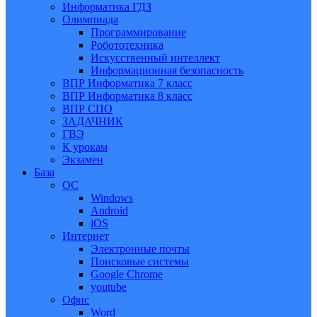
Информатика ГДЗ
Олимпиада
Программирование
Робототехника
Искусственный интеллект
Информационная безопасность
ВПР Информатика 7 класс
ВПР Информатика 8 класс
ВПР СПО
ЗАДАЧНИК
ГВЭ
К урокам
Экзамен
База
ОС
Windows
Android
iOS
Интернет
Электронные почты
Поисковые системы
Google Chrome
youtube
Офис
Word