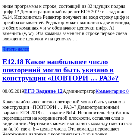
ниже программы к строке, состоящей из 82 идущих подряд
цифр 1? Демонстрационный вариант ЕГЭ 2019 г. – задание
№14. Исполнитель Редактор получает на вход строку цифр и
преобразовывает её. Редактор может выполнять две команды,
в обеих командах v и w обозначают цепочки цифр. А)
заменить (v, w). Эта команда заменяет в строке первое слева
вхождение цепочки v на цепочку …
Читать далее
Е12.18 Какое наибольшее число
повторений могло быть указано в
конструкции «ПОВТОРИ … РАЗ»?
ЕГЭ Задание 12
08.05.2019
Администратор
Комментарии: 0
Какое наибольшее число повторений могло быть указано в
конструкции «ПОВТОРИ … РАЗ»? Демонстрационный
вариант ЕГЭ 2018 г. – задание №14. Исполнитель Чертёжник
перемещается на координатной плоскости, оставляя след в
виде линии. Чертёжник может выполнять команду сместиться
на (a, b), где a, b – целые числа. Эта команда перемещает
Чертёжника из точки с координатами (x,y) в точку …