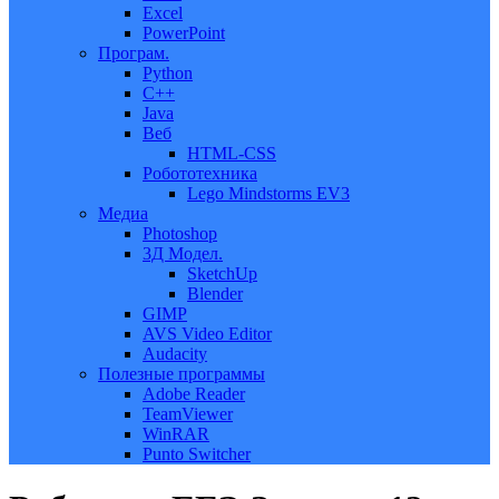
Excel
PowerPoint
Програм.
Python
C++
Java
Веб
HTML-CSS
Робототехника
Lego Mindstorms EV3
Медиа
Photoshop
3Д Модел.
SketchUp
Blender
GIMP
AVS Video Editor
Audacity
Полезные программы
Adobe Reader
TeamViewer
WinRAR
Punto Switcher