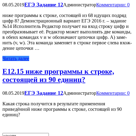
ЕГЭ Задание 12
08.05.2019
Администратор
Комментарии: 0
ниже про­грам­мы к стро­ке, со­сто­я­щей из 68 иду­щих под­ряд
цифр 8? Демонстрационный вариант ЕГЭ 2016 г. – задание
№14 Ис­пол­ни­тель Ре­дак­тор по­лу­ча­ет на вход стро­ку цифр и
пре­об­ра­зо­вы­ва­ет её. Ре­дак­тор может вы­пол­нять две ко­ман­ды,
в обеих ко­ман­дах v и w обо­зна­ча­ют це­поч­ки цифр. А) за­ме­
нить (v, w). Эта ко­ман­да за­ме­ня­ет в стро­ке пер­вое слева вхож­
де­ние це­поч­ки …
Читать далее
Е12.15 ниже программы к строке,
состоящей из 90 единиц?
ЕГЭ Задание 12
08.05.2019
Администратор
Комментарии: 0
Какая строка получится в результате применения
приведённой ниже программы к строке, состоящей из 90
единиц?