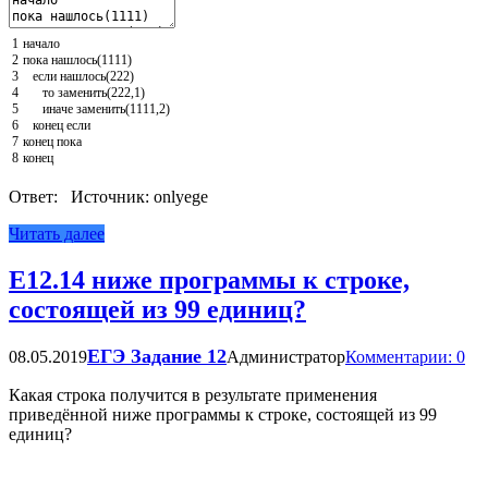
1
начало
2
пока
нашлось
(
1111
)
3
если
нашлось
(
222
)
4
то
заменить
(
222
,
1
)
5
иначе
заменить
(
1111
,
2
)
6
конец
если
7
конец
пока
8
конец
Ответ: Источник: onlyege
Читать далее
Е12.14 ниже программы к строке,
состоящей из 99 единиц?
ЕГЭ Задание 12
08.05.2019
Администратор
Комментарии: 0
Какая строка получится в результате применения
приведённой ниже программы к строке, состоящей из 99
единиц?