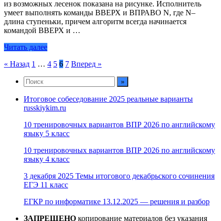
из возможных лесенок показана на рисунке. Исполнитель
умеет выполнять команды ВВЕРХ и ВПРАВО N, где N–
длина ступеньки, причем алгоритм всегда начинается
командой ВВЕРХ и …
Читать далее
Пагинация
« Назад
1
…
4
5
6
7
Вперед »
записей
Итоговое собеседование 2025 реальные варианты
russkiykim.ru
10 тренировочных вариантов ВПР 2026 по английскому
языку 5 класс
10 тренировочных вариантов ВПР 2026 по английскому
языку 4 класс
3 декабря 2025 Темы итогового декабрьского сочинения
ЕГЭ 11 класс
ЕГКР по информатике 13.12.2025 — решения и разбор
ЗАПРЕЩЕНО
копирование материалов без указания