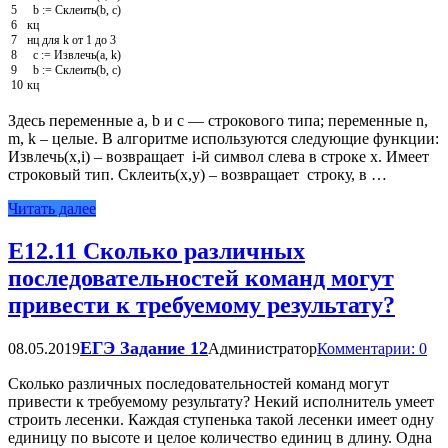
5
b
:
=
Склеить
(
b
,
с
)
6
кц
7
нц
для
k
от
1
до
3
8
с
:
=
Извлечь
(
а
,
k
)
9
b
:
=
Склеить
(
b
,
с
)
10
кц
Здесь переменные a, b и с — строкового типа; переменные n,
m, k – целые. В алгоритме используются следующие функции:
Извлечь(х,i) – возвращает i-й символ слева в строке х. Имеет
строковый тип. Склеить(х,у) – возвращает строку, в …
Читать далее
Е12.11 Сколько различных
последовательностей команд могут
привести к требуемому результату?
ЕГЭ Задание 12
08.05.2019
Администратор
Комментарии: 0
Сколько различных последовательностей команд могут
привести к требуемому результату? Некий исполнитель умеет
строить лесенки. Каждая ступенька такой лесенки имеет одну
единицу по высоте и целое количество единиц в длину. Одна