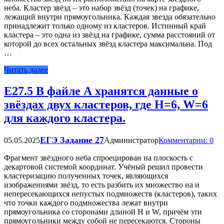
неба. Кластер звёзд – это набор звёзд (точек) на графике,
лежащий внутри прямоугольника. Каждая звезда обязательно
принадлежит только одному из кластеров. Истинный край
кластера – это одна из звёзд на графике, сумма расстояний от
которой до всех остальных звёзд кластера максимальна. Под
…
Читать далее
Е27.5 В файле А хранятся данные о
звёздах двух кластеров, где H=6, W=6
для каждого кластера.
ЕГЭ Задание 27
05.05.2025
Администратор
Комментарии: 0
Фрагмент звёздного неба спроецирован на плоскость с
декартовой системой координат. Учёный решил провести
кластеризацию полученных точек, являющихся
изображениями звёзд, то есть разбить их множество на и
непересекающихся непустых подмножеств (кластеров), таких
что точки каждого подмножества лежат внутри
прямоугольника со сторонами длиной H и W, причём эти
прямоугольники между собой не пересекаются. Стороны