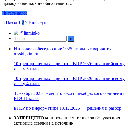
прямоугольников не обязательно …
Читать далее
Пагинация
« Назад
1
2
3
Вперед »
записей
@linminko
Итоговое собеседование 2025 реальные варианты
russkiykim.ru
10 тренировочных вариантов ВПР 2026 по английскому
языку 5 класс
10 тренировочных вариантов ВПР 2026 по английскому
языку 4 класс
3 декабря 2025 Темы итогового декабрьского сочинения
ЕГЭ 11 класс
ЕГКР по информатике 13.12.2025 — решения и разбор
ЗАПРЕЩЕНО
копирование материалов без указания
активные ссылки на источник