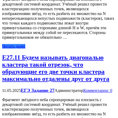
декартовой системой координат. Учёный решил провести
кластеризацию полученных точек, являющихся
изображениями звёзд, то есть разбить их множество на N
непересекающихся непустых подмножеств (кластеров), таких
что точки каждого подмножества лежат внутри
прямоугольника со сторонами длиной H и W, причём эти
прямоугольники между собой не пересекаются. Стороны
прямоугольников не обязательно …
Читать далее
Е27.11 Будем называть диагональю
кластера такой отрезок, что
образующие его две точки кластера
максимально отдалены друг от друга
ЕГЭ Задание 27
11.05.2025
Администратор
Комментарии: 0
Фрагмент звёздного неба спроецирован на плоскость с
декартовой системой координат. Учёный решил провести
кластеризацию полученных точек, являющихся
изображениями звёзд, то есть разбить их множество на N