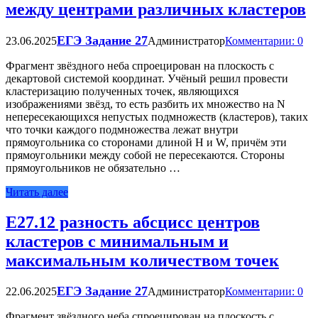
между центрами различных кластеров
ЕГЭ Задание 27
23.06.2025
Администратор
Комментарии: 0
Фрагмент звёздного неба спроецирован на плоскость с
декартовой системой координат. Учёный решил провести
кластеризацию полученных точек, являющихся
изображениями звёзд, то есть разбить их множество на N
непересекающихся непустых подмножеств (кластеров), таких
что точки каждого подмножества лежат внутри
прямоугольника со сторонами длиной H и W, причём эти
прямоугольники между собой не пересекаются. Стороны
прямоугольников не обязательно …
Читать далее
Е27.12 разность абсцисс центров
кластеров с минимальным и
максимальным количеством точек
ЕГЭ Задание 27
22.06.2025
Администратор
Комментарии: 0
Фрагмент звёздного неба спроецирован на плоскость с