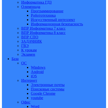
Информатика ГДЗ
Олимпиада
Программирование
Робототехника
Искусственный интеллект
Информационная безопасность
ВПР Информатика 7 класс
ВПР Информатика 8 класс
ВПР СПО
ЗАДАЧНИК
ГВЭ
К урокам
Экзамен
База
ОС
Windows
Android
iOS
Интернет
Электронные почты
Поисковые системы
Google Chrome
youtube
Офис
Word