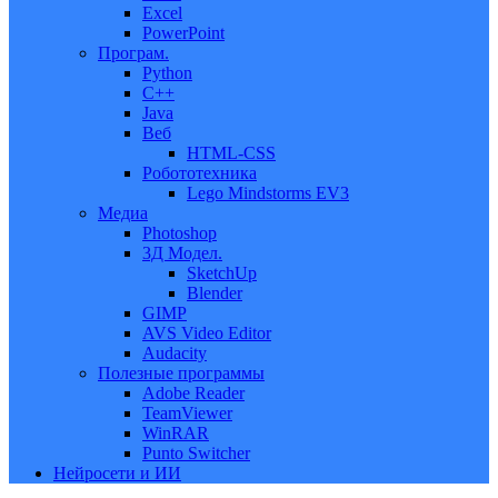
Excel
PowerPoint
Програм.
Python
C++
Java
Веб
HTML-CSS
Робототехника
Lego Mindstorms EV3
Медиа
Photoshop
3Д Модел.
SketchUp
Blender
GIMP
AVS Video Editor
Audacity
Полезные программы
Adobe Reader
TeamViewer
WinRAR
Punto Switcher
Нейросети и ИИ