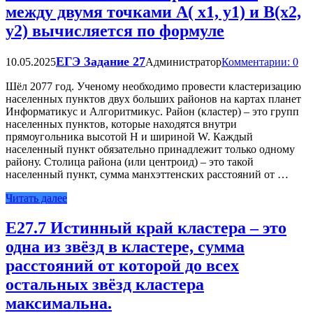
между двумя точками A( x1, y1) и B(x2,
y2) вычисляется по формуле
ЕГЭ Задание 27
10.05.2025
Администратор
Комментарии: 0
Шёл 2077 год. Ученому необходимо провести кластеризацию
населенных пунктов двух больших районов на картах планет
Информатикус и Алгоритмикус. Район (кластер) – это групп
населенных пунктов, которые находятся внутри
прямоугольника высотой H и шириной W. Каждый
населенный пункт обязательно принадлежит только одному
району. Столица района (или центроид) – это такой
населенный пункт, сумма манхэттенских расстояний от …
Читать далее
Е27.7 Истинный край кластера – это
одна из звёзд в кластере, сумма
расстояний от которой до всех
остальных звёзд кластера
максимальна.