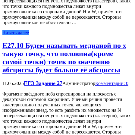
непересекающихся непустых подмножеств (кластеров), таких
что точки каждого подмножества лежат внутри
прямоугольника со сторонами длиной H и W, причём эти
прямоугольники между собой не пересекаются. Стороны
прямоугольников не обязательно …
Читать далее
Е27.10 Будем называть медианой по х
такую точку, что половина(кроме
самой точки) точек по значению
абсциссы будет больше её абсциссы
ЕГЭ Задание 27
11.05.2025
Администратор
Комментарии: 0
Фрагмент звёздного неба спроецирован на плоскость с
декартовой системой координат. Учёный решил провести
кластеризацию полученных точек, являющихся
изображениями звёзд, то есть разбить их множество на N
непересекающихся непустых подмножеств (кластеров), таких
что точки каждого подмножества лежат внутри
прямоугольника со сторонами длиной H и W, причём эти
прямоугольники между собой не пересекаются. Стороны