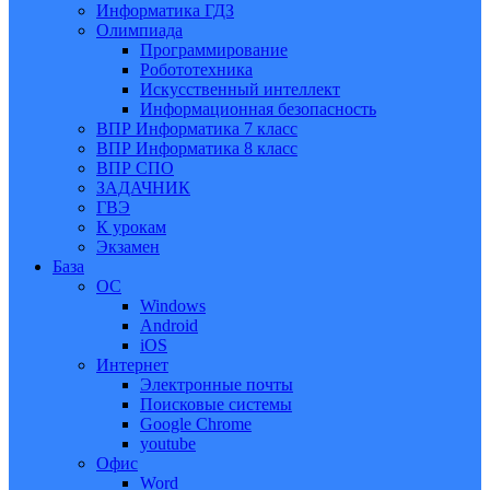
Информатика ГДЗ
Олимпиада
Программирование
Робототехника
Искусственный интеллект
Информационная безопасность
ВПР Информатика 7 класс
ВПР Информатика 8 класс
ВПР СПО
ЗАДАЧНИК
ГВЭ
К урокам
Экзамен
База
ОС
Windows
Android
iOS
Интернет
Электронные почты
Поисковые системы
Google Chrome
youtube
Офис
Word