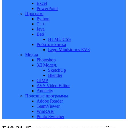
Excel
PowerPoint
Програм.
Python
C++
Java
Веб
HTML-CSS
Робототехника
Lego Mindstorms EV3
Медиа
Photoshop
3Д Модел.
SketchUp
Blender
GIMP
AVS Video Editor
Audacity
Полезные программы
Adobe Reader
TeamViewer
WinRAR
Punto Switcher