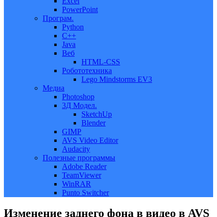
Excel
PowerPoint
Програм.
Python
C++
Java
Веб
HTML-CSS
Робототехника
Lego Mindstorms EV3
Медиа
Photoshop
3Д Модел.
SketchUp
Blender
GIMP
AVS Video Editor
Audacity
Полезные программы
Adobe Reader
TeamViewer
WinRAR
Punto Switcher
Изменение заднего фона в видео в AVS