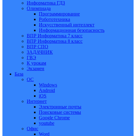
Информатика ГДЗ
Олимпиада
Программирование
Робототехника
Искусственный интеллект
Информационная безопасность
ВПР Информатика 7 класс
ВПР Информатика 8 класс
ВПР СПО
ЗАДАЧНИК
ГВЭ
К урокам
Экзамен
База
ОС
Windows
Android
iOS
Интернет
Электронные почты
Поисковые системы
Google Chrome
youtube
Офис
Word