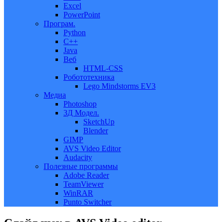
Excel
PowerPoint
Програм.
Python
C++
Java
Веб
HTML-CSS
Робототехника
Lego Mindstorms EV3
Медиа
Photoshop
3Д Модел.
SketchUp
Blender
GIMP
AVS Video Editor
Audacity
Полезные программы
Adobe Reader
TeamViewer
WinRAR
Punto Switcher