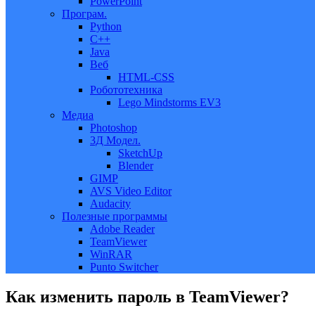
PowerPoint
Програм.
Python
C++
Java
Веб
HTML-CSS
Робототехника
Lego Mindstorms EV3
Медиа
Photoshop
3Д Модел.
SketchUp
Blender
GIMP
AVS Video Editor
Audacity
Полезные программы
Adobe Reader
TeamViewer
WinRAR
Punto Switcher
Как изменить пароль в TeamViewer?