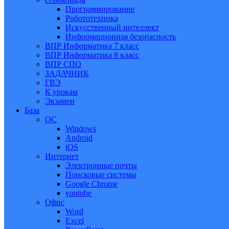
Программирование
Робототехника
Искусственный интеллект
Информационная безопасность
ВПР Информатика 7 класс
ВПР Информатика 8 класс
ВПР СПО
ЗАДАЧНИК
ГВЭ
К урокам
Экзамен
База
ОС
Windows
Android
iOS
Интернет
Электронные почты
Поисковые системы
Google Chrome
youtube
Офис
Word
Excel