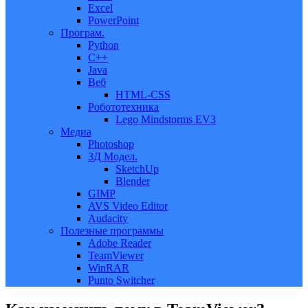
Excel
PowerPoint
Програм.
Python
C++
Java
Веб
HTML-CSS
Робототехника
Lego Mindstorms EV3
Медиа
Photoshop
3Д Модел.
SketchUp
Blender
GIMP
AVS Video Editor
Audacity
Полезные программы
Adobe Reader
TeamViewer
WinRAR
Punto Switcher