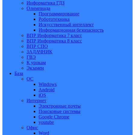
Информатика ГДЗ
Олимпиада
Программирование
Робототехника
Искусственный интеллект
Информационная безопасность
ВПР Информатика 7 класс
ВПР Информатика 8 класс
ВПР СПО
ЗАДАЧНИК
ГВЭ
К урокам
Экзамен
База
ОС
Windows
Android
iOS
Интернет
Электронные почты
Поисковые системы
Google Chrome
youtube
Офис
Word