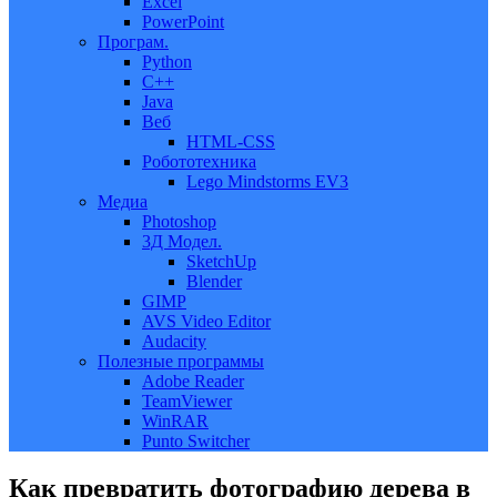
Excel
PowerPoint
Програм.
Python
C++
Java
Веб
HTML-CSS
Робототехника
Lego Mindstorms EV3
Медиа
Photoshop
3Д Модел.
SketchUp
Blender
GIMP
AVS Video Editor
Audacity
Полезные программы
Adobe Reader
TeamViewer
WinRAR
Punto Switcher
Как превратить фотографию дерева в