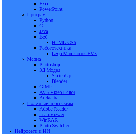
Excel
PowerPoint
Програм.
Python
C++
Java
Веб
HTML-CSS
Робототехника
Lego Mindstorms EV3
Медиа
Photoshop
3Д Модел.
SketchUp
Blender
GIMP
AVS Video Editor
Audacity
Полезные программы
Adobe Reader
TeamViewer
WinRAR
Punto Switcher
Нейросети и ИИ