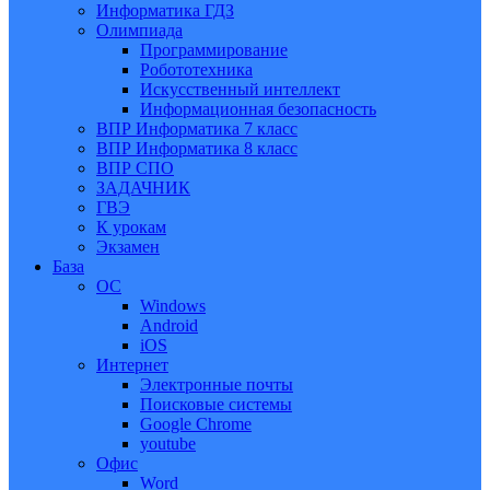
Информатика ГДЗ
Олимпиада
Программирование
Робототехника
Искусственный интеллект
Информационная безопасность
ВПР Информатика 7 класс
ВПР Информатика 8 класс
ВПР СПО
ЗАДАЧНИК
ГВЭ
К урокам
Экзамен
База
ОС
Windows
Android
iOS
Интернет
Электронные почты
Поисковые системы
Google Chrome
youtube
Офис
Word