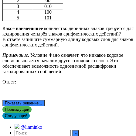
2
00
3
010
4
100
5
101
Какое
наименьшее
количество двоичных знаков требуется для
кодирования четырёх знаков арифметических действий?
В ответе запишите суммарную длину кодовых слов для знаков
арифметических действий.
Примечание.
Условие Фано означает, что никакое кодовое
слово не является началом другого кодового слова. Это
обеспечивает возможность однозначной расшифровки
закодированных сообщений.
Ответ:
Показать решение...
Предыдущий
Следующий
@linminko