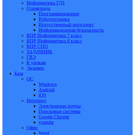
Информатика ГДЗ
Олимпиада
Программирование
Робототехника
Искусственный интеллект
Информационная безопасность
ВПР Информатика 7 класс
ВПР Информатика 8 класс
ВПР СПО
ЗАДАЧНИК
ГВЭ
К урокам
Экзамен
База
ОС
Windows
Android
iOS
Интернет
Электронные почты
Поисковые системы
Google Chrome
youtube
Офис
Word