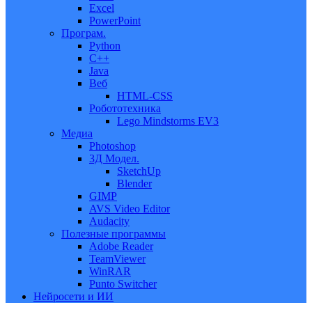
Excel
PowerPoint
Програм.
Python
C++
Java
Веб
HTML-CSS
Робототехника
Lego Mindstorms EV3
Медиа
Photoshop
3Д Модел.
SketchUp
Blender
GIMP
AVS Video Editor
Audacity
Полезные программы
Adobe Reader
TeamViewer
WinRAR
Punto Switcher
Нейросети и ИИ