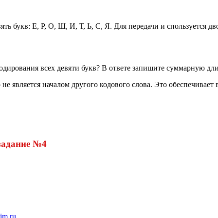
ть букв: Е, Р, О, Ш, И, Т, Ь, С, Я. Для передачи и спользуется
одирования всех девяти букв? В ответе запишите суммарную дли
во не является началом другого кодового слова. Это обеспечив
задание №4
im.ru