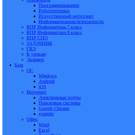
Программирование
Робототехника
Искусственный интеллект
Информационная безопасность
ВПР Информатика 7 класс
ВПР Информатика 8 класс
ВПР СПО
ЗАДАЧНИК
ГВЭ
К урокам
Экзамен
База
ОС
Windows
Android
iOS
Интернет
Электронные почты
Поисковые системы
Google Chrome
youtube
Офис
Word
Excel