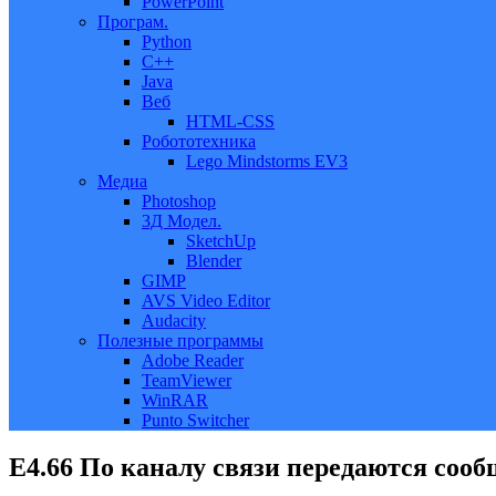
PowerPoint
Програм.
Python
C++
Java
Веб
HTML-CSS
Робототехника
Lego Mindstorms EV3
Медиа
Photoshop
3Д Модел.
SketchUp
Blender
GIMP
AVS Video Editor
Audacity
Полезные программы
Adobe Reader
TeamViewer
WinRAR
Punto Switcher
Е4.66 По каналу связи передаются сообщ