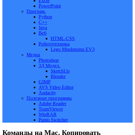
Excel
PowerPoint
Програм.
Python
C++
Java
Веб
HTML-CSS
Робототехника
Lego Mindstorms EV3
Медиа
Photoshop
3Д Модел.
SketchUp
Blender
GIMP
AVS Video Editor
Audacity
Полезные программы
Adobe Reader
TeamViewer
WinRAR
Punto Switcher
Команды на Mac. Копировать