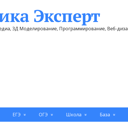
ка Эксперт
имедиа, 3Д Моделирование, Программирование, Веб-диз
ЕГЭ
ОГЭ
Школа
База