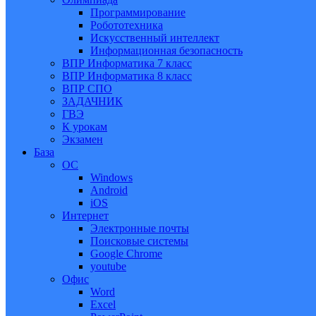
Программирование
Робототехника
Искусственный интеллект
Информационная безопасность
ВПР Информатика 7 класс
ВПР Информатика 8 класс
ВПР СПО
ЗАДАЧНИК
ГВЭ
К урокам
Экзамен
База
ОС
Windows
Android
iOS
Интернет
Электронные почты
Поисковые системы
Google Chrome
youtube
Офис
Word
Excel