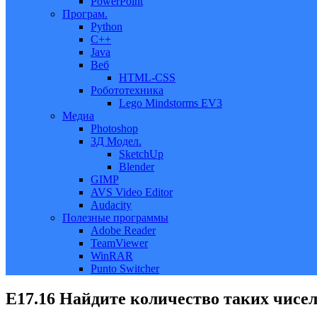
PowerPoint
Програм.
Python
C++
Java
Веб
HTML-CSS
Робототехника
Lego Mindstorms EV3
Медиа
Photoshop
3Д Модел.
SketchUp
Blender
GIMP
AVS Video Editor
Audacity
Полезные программы
Adobe Reader
TeamViewer
WinRAR
Punto Switcher
Е17.16 Найдите количество таких чисел