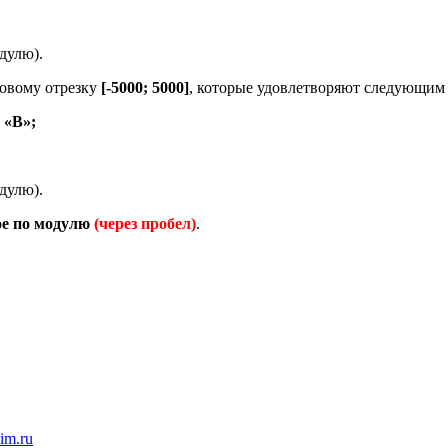
дулю).
ловому отрезку
[-5000; 5000]
, которые удовлетворяют следующим
 «B»;
дулю).
ое по модулю
(через пробел)
.
im.ru