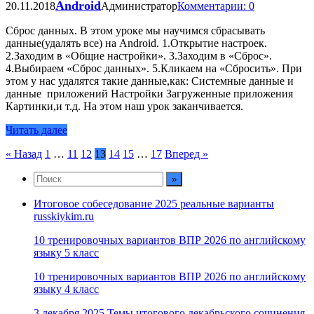
Android
20.11.2018
Администратор
Комментарии: 0
Сброс данных. В этом уроке мы научимся сбрасывать
данные(удалять все) на Android. 1.Открытие настроек.
2.Заходим в «Общие настройки». 3.Заходим в «Сброс».
4.Выбираем «Сброс данных». 5.Кликаем на «Сбросить». При
этом у нас удалятся такие данные,как: Системные данные и
данные приложений Настройки Загруженные приложения
Картинки,и т.д. На этом наш урок заканчивается.
Читать далее
Пагинация
« Назад
1
…
11
12
13
14
15
…
17
Вперед »
записей
Итоговое собеседование 2025 реальные варианты
russkiykim.ru
10 тренировочных вариантов ВПР 2026 по английскому
языку 5 класс
10 тренировочных вариантов ВПР 2026 по английскому
языку 4 класс
3 декабря 2025 Темы итогового декабрьского сочинения