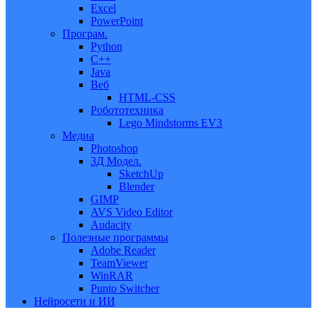
Excel
PowerPoint
Програм.
Python
C++
Java
Веб
HTML-CSS
Робототехника
Lego Mindstorms EV3
Медиа
Photoshop
3Д Модел.
SketchUp
Blender
GIMP
AVS Video Editor
Audacity
Полезные программы
Adobe Reader
TeamViewer
WinRAR
Punto Switcher
Нейросети и ИИ