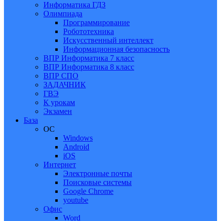
Информатика ГДЗ
Олимпиада
Программирование
Робототехника
Искусственный интеллект
Информационная безопасность
ВПР Информатика 7 класс
ВПР Информатика 8 класс
ВПР СПО
ЗАДАЧНИК
ГВЭ
К урокам
Экзамен
База
ОС
Windows
Android
iOS
Интернет
Электронные почты
Поисковые системы
Google Chrome
youtube
Офис
Word