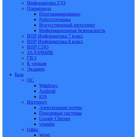
Информатика ГДЗ
Олимпиада
Программирование
Робототехника
Искусственный интеллект
Информационная безопасность
ВПР Информатика 7 класс
ВПР Информатика 8 класс
ВПР СПО
ЗАДАЧНИК
ГВЭ
К урокам
Экзамен
База
ОС
Windows
Android
iOS
Интернет
Электронные почты
Поисковые системы
Google Chrome
youtube
Офис
Word