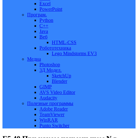
Excel
PowerPoint
Програм.
Python
C++
Java
Веб
HTML-CSS
Робототехника
Lego Mindstorms EV3
Медиа
Photoshop
3Д Модел.
SketchUp
Blender
GIMP
AVS Video Editor
Audacity
Полезные программы
Adobe Reader
TeamViewer
WinRAR
Punto Switcher