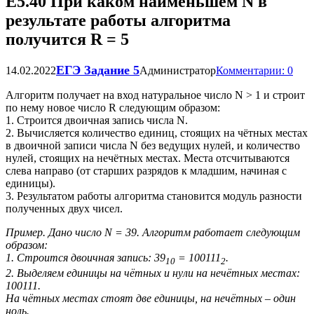
Е5.40 При каком наименьшем N в
результате работы алгоритма
получится R = 5
ЕГЭ Задание 5
14.02.2022
Администратор
Комментарии: 0
Алгоритм получает на вход натуральное число N > 1 и строит
по нему новое число R следующим образом:
1. Строится двоичная запись числа N.
2. Вычисляется количество единиц, стоящих на чётных местах
в двоичной записи числа N без ведущих нулей, и количество
нулей, стоящих на нечётных местах. Места отсчитываются
слева направо (от старших разрядов к младшим, начиная с
единицы).
3. Результатом работы алгоритма становится модуль разности
полученных двух чисел.
Пример. Дано число N = 39. Алгоритм работает следующим
образом:
1. Строится двоичная запись: 39
= 100111
.
10
2
2. Выделяем единицы на чётных и нули на нечётных местах:
100111.
На чётных местах стоят две единицы, на нечётных – один
ноль.