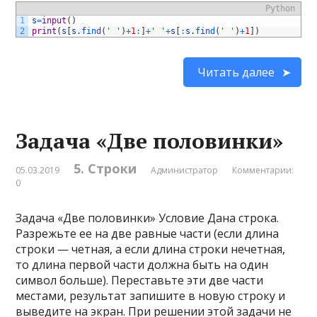
Python
1
s
=
input
(
)
2
print
(
s
[
s
.
find
(
' '
)
+
1
:
]
+
' '
+
s
[
:
s
.
find
(
' '
)
+
1
]
)
Читать далее
Задача «Две половинки»
5. Строки
05.03.2019
Администратор
Комментарии:
0
Задача «Две половинки» Условие Дана строка.
Разрежьте ее на две равные части (если длина
строки — четная, а если длина строки нечетная,
то длина первой части должна быть на один
символ больше). Переставьте эти две части
местами, результат запишите в новую строку и
выведите на экран. При решении этой задачи не