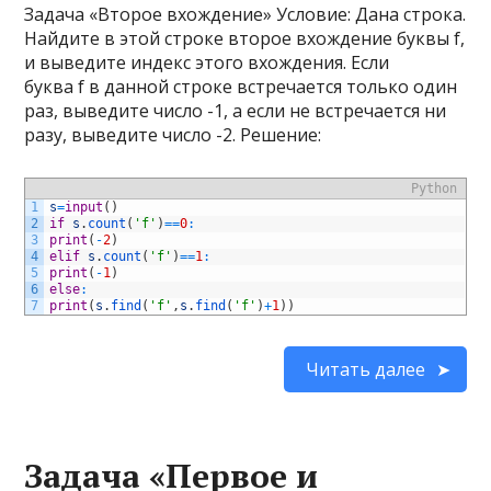
Задача «Второе вхождение» Условие: Дана строка.
Найдите в этой строке второе вхождение буквы f,
и выведите индекс этого вхождения. Если
буква f в данной строке встречается только один
раз, выведите число -1, а если не встречается ни
разу, выведите число -2. Решение:
Python
1
s
=
input
(
)
2
if
s
.
count
(
'f'
)
==
0
:
3
print
(
-
2
)
4
elif
s
.
count
(
'f'
)
==
1
:
5
print
(
-
1
)
6
else
:
7
print
(
s
.
find
(
'f'
,
s
.
find
(
'f'
)
+
1
)
)
Читать далее
Задача «Первое и