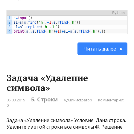
Python
1
s
=
input
(
)
2
s1
=
s
[
s
.
find
(
'h'
)
+
1
:
s
.
rfind
(
'h'
)
]
3
s1
=
s1
.
replace
(
'h'
,
'H'
)
4
print
(
s
[
:
s
.
find
(
'h'
)
+
1
]
+
s1
+
s
[
s
.
rfind
(
'h'
)
:
]
)
Читать далее
Задача «Удаление
символа»
5. Строки
05.03.2019
Администратор
Комментарии:
0
Задача «Удаление символа» Условие: Дана строка.
Удалите из этой строки все символы @. Решение: