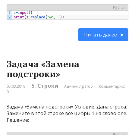
Python
1
s
=
input
(
)
2
print
(
s
.
replace
(
'@'
,
''
)
)
Читать далее
Задача «Замена
подстроки»
5. Строки
05.03.2019
Администратор
Комментарии:
0
Задача «Замена подстроки» Условие: Дана строка.
Замените в этой строке все цифры 1 на слово one.
Решение:
Python