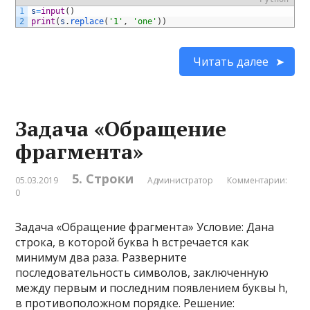
1
s
=
input
(
)
2
print
(
s
.
replace
(
'1'
,
'one'
)
)
Читать далее
Задача «Обращение
фрагмента»
5. Строки
05.03.2019
Администратор
Комментарии:
0
Задача «Обращение фрагмента» Условие: Дана
строка, в которой буква h встречается как
минимум два раза. Разверните
последовательность символов, заключенную
между первым и последним появлением буквы h,
в противоположном порядке. Решение: