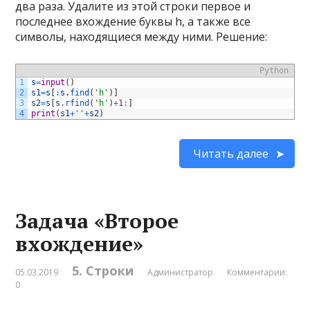
два раза. Удалите из этой строки первое и
последнее вхождение буквы h, а также все
символы, находящиеся между ними. Решение:
Python
1
s
=
input
(
)
2
s1
=
s
[
:
s
.
find
(
'h'
)
]
3
s2
=
s
[
s
.
rfind
(
'h'
)
+
1
:
]
4
print
(
s1
+
''
+
s2
)
Читать далее
Задача «Второе
вхождение»
5. Строки
05.03.2019
Администратор
Комментарии:
0