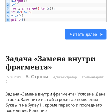
1
s
=
input
(
)
2
t
=
''
3
for
i
in
range
(
0
,
len
(
s
)
)
:
4
if
i
%
3
!=
0
:
5
t
+=
s
[
i
]
6
print
(
t
)
Читать далее
Задача «Замена внутри
фрагмента»
5. Строки
05.03.2019
Администратор
Комментарии:
0
Задача «Замена внутри фрагмента» Условие: Дана
строка. Замените в этой строке все появления
буквы h на букву H, кроме первого и последнего
вхождения. Решение: