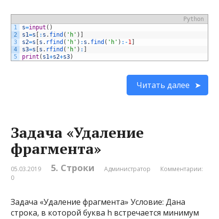
Python
1
s
=
input
(
)
2
s1
=
s
[
:
s
.
find
(
'h'
)
]
3
s2
=
s
[
s
.
rfind
(
'h'
)
:
s
.
find
(
'h'
)
:
-
1
]
4
s3
=
s
[
s
.
rfind
(
'h'
)
:
]
5
print
(
s1
+
s2
+
s3
)
Читать далее
Задача «Удаление
фрагмента»
5. Строки
05.03.2019
Администратор
Комментарии:
0
Задача «Удаление фрагмента» Условие: Дана
строка, в которой буква h встречается минимум