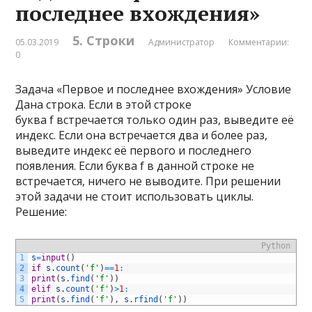
последнее вхождения»
5. Строки
05.03.2019
Администратор
Комментарии:
0
Задача «Первое и последнее вхождения» Условие
Дана строка. Если в этой строке
буква f встречается только один раз, выведите её
индекс. Если она встречается два и более раз,
выведите индекс её первого и последнего
появления. Если буква f в данной строке не
встречается, ничего не выводите. При решении
этой задачи не стоит использовать циклы.
Решение:
Python
1
s
=
input
(
)
2
if
s
.
count
(
'f'
)
==
1
:
3
print
(
s
.
find
(
'f'
)
)
4
elif
s
.
count
(
'f'
)
>
1
:
5
print
(
s
.
find
(
'f'
)
,
s
.
rfind
(
'f'
)
)