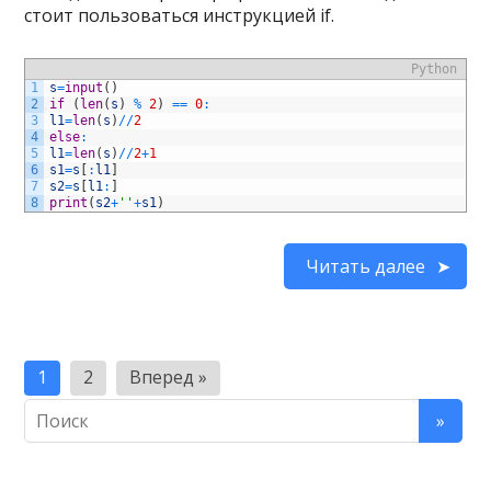
стоит пользоваться инструкцией if.
Python
1
s
=
input
(
)
2
if
(
len
(
s
)
%
2
)
==
0
:
3
l1
=
len
(
s
)
/
/
2
4
else
:
5
l1
=
len
(
s
)
/
/
2
+
1
6
s1
=
s
[
:
l1
]
7
s2
=
s
[
l1
:
]
8
print
(
s2
+
''
+
s1
)
Читать далее
Пагинация
1
2
Вперед »
записей