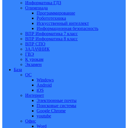
Информатика ГДЗ
Олимпиада
Программирование
Робототехника
Искусственный интеллект
Информационная безопасность
ВПР Информатика 7 класс
ВПР Информатика 8 класс
ВПР СПО
ЗАДАЧНИК
ГВЭ
К урокам
Экзамен
База
ОС
Windows
Android
iOS
Интернет
Электронные почты
Поисковые системы
Google Chrome
youtube
Офис
Word