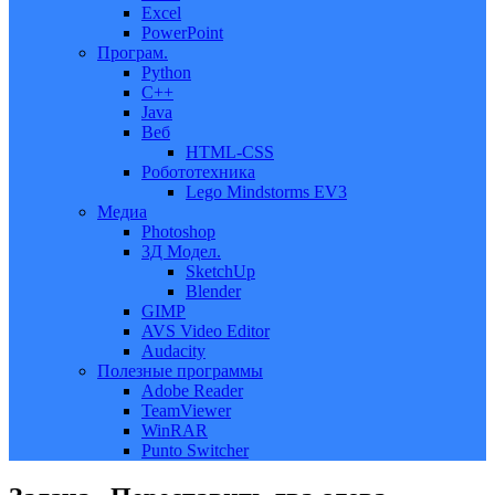
Excel
PowerPoint
Програм.
Python
C++
Java
Веб
HTML-CSS
Робототехника
Lego Mindstorms EV3
Медиа
Photoshop
3Д Модел.
SketchUp
Blender
GIMP
AVS Video Editor
Audacity
Полезные программы
Adobe Reader
TeamViewer
WinRAR
Punto Switcher