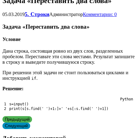
Задача «Переставить два слова»
5. Строки
05.03.2019
Администратор
Комментарии: 0
Задача «Переставить два слова»
Условие
Дана строка, состоящая ровно из двух слов, разделенных
пробелом. Переставьте эти слова местами. Результат запишите
в строку и выведите получившуюся строку.
При решении этой задачи не стоит пользоваться циклами и
инструкцией
.
if
Решение:
Python
1
s
=
input
(
)
2
print
(
s
[
s
.
find
(
' '
)
+
1
:
]
+
' '
+
s
[
:
s
.
find
(
' '
)
+
1
]
)
Предыдущий
Следующий