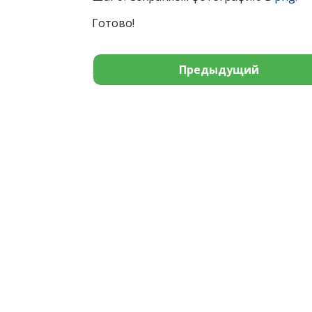
Готово!
Предыдущий
Добавить коммента
Для отправки комментария вам необ
Информатика Эксперт
© 2026