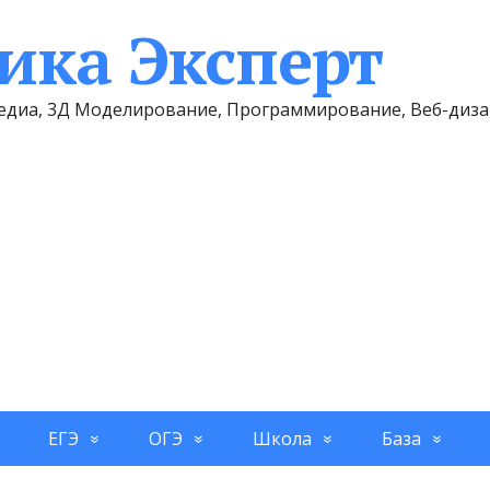
ка Эксперт
имедиа, 3Д Моделирование, Программирование, Веб-диз
ЕГЭ
ОГЭ
Школа
База