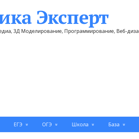
ка Эксперт
имедиа, 3Д Моделирование, Программирование, Веб-диз
ЕГЭ
ОГЭ
Школа
База