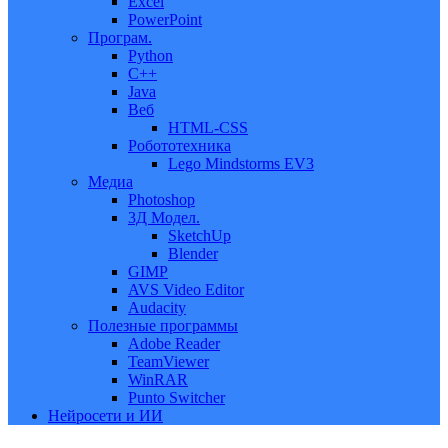
Excel
PowerPoint
Програм.
Python
C++
Java
Веб
HTML-CSS
Робототехника
Lego Mindstorms EV3
Медиа
Photoshop
3Д Модел.
SketchUp
Blender
GIMP
AVS Video Editor
Audacity
Полезные программы
Adobe Reader
TeamViewer
WinRAR
Punto Switcher
Нейросети и ИИ