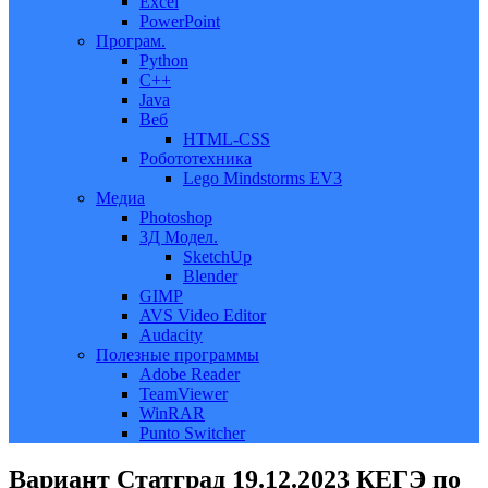
Excel
PowerPoint
Програм.
Python
C++
Java
Веб
HTML-CSS
Робототехника
Lego Mindstorms EV3
Медиа
Photoshop
3Д Модел.
SketchUp
Blender
GIMP
AVS Video Editor
Audacity
Полезные программы
Adobe Reader
TeamViewer
WinRAR
Punto Switcher
Вариант Статград 19.12.2023 КЕГЭ по