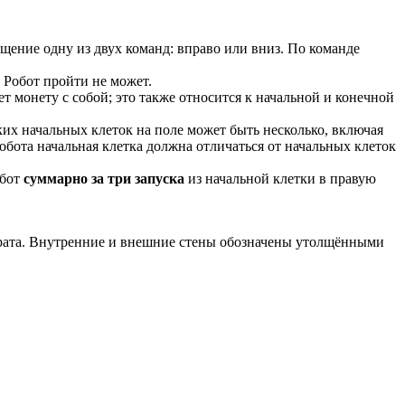
ещение одну из двух команд: вправо или вниз. По команде
 Робот пройти не может.
т монету с собой; это также относится к начальной и конечной
ких начальных клеток на поле может быть несколько, включая
бота начальная клетка должна отличаться от начальных клеток
обот
суммарно за три запуска
из начальной клетки в правую
драта. Внутренние и внешние стены обозначены утолщёнными