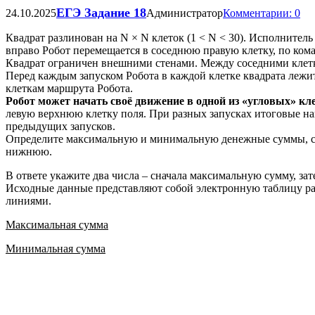
ЕГЭ Задание 18
24.10.2025
Администратор
Комментарии: 0
Квадрат разлинован на N × N клеток (1 < N < 30). Исполнител
вправо Робот перемещается в соседнюю правую клетку, по ко
Квадрат ограничен внешними стенами. Между соседними клетка
Перед каждым запуском Робота в каждой клетке квадрата лежит 
клеткам маршрута Робота.
Робот может начать своё движение в одной из «угловых» кл
левую верхнюю клетку поля. При разных запусках итоговые на
предыдущих запусков.
Определите максимальную и минимальную денежные суммы, ср
нижнюю.
В ответе укажите два числа – сначала максимальную сумму, з
Исходные данные представляют собой электронную таблицу ра
линиями.
Максимальная сумма
Минимальная сумма