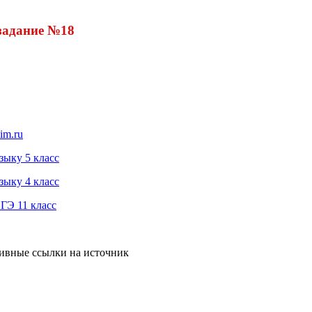
задание №18
im.ru
зыку 5 класс
зыку 4 класс
ГЭ 11 класс
тивные ссылки на источник