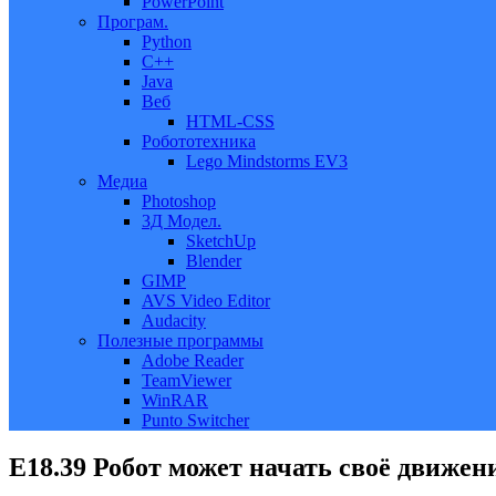
PowerPoint
Програм.
Python
C++
Java
Веб
HTML-CSS
Робототехника
Lego Mindstorms EV3
Медиа
Photoshop
3Д Модел.
SketchUp
Blender
GIMP
AVS Video Editor
Audacity
Полезные программы
Adobe Reader
TeamViewer
WinRAR
Punto Switcher
Е18.39 Робот может начать своё движен