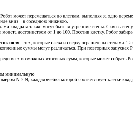
ь Робот может перемещаться по клеткам, выполняя за одно перем
манде вниз – в соседнюю нижнюю.
ми квадрата также могут быть внутренние стены. Сквозь стену
монета достоинством от 1 до 100. Посетив клетку, Робот забирае
еток поля
– тех, которые слева и сверху ограничены стенами. Та
копленные суммы могут различаться. При повторных запусках Ро
еди всех возможных итоговых сумм, которые может собрать Р
атем минимальную.
змером N × N, каждая ячейка которой соответствует клетке ква