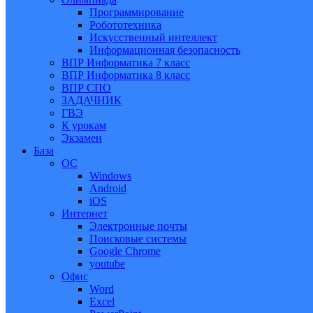
Программирование
Робототехника
Искусственный интеллект
Информационная безопасность
ВПР Информатика 7 класс
ВПР Информатика 8 класс
ВПР СПО
ЗАДАЧНИК
ГВЭ
К урокам
Экзамен
База
ОС
Windows
Android
iOS
Интернет
Электронные почты
Поисковые системы
Google Chrome
youtube
Офис
Word
Excel