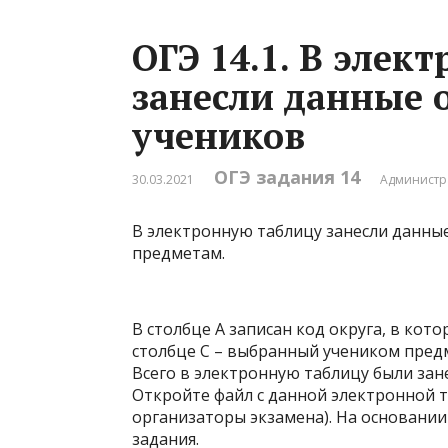
ОГЭ 14.1. В элек
занесли данные 
учеников
ОГЭ задания 14
30.03.2021
Администр
В электронную таблицу занесли данны
предметам.
В столбце A записан код округа, в кото
столбце C – выбранный учеником предме
Всего в электронную таблицу были зан
Откройте файл с данной электронной 
организаторы экзамена). На основании
задания.