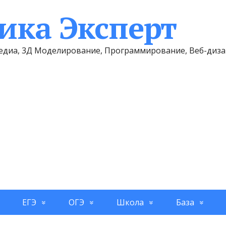
ка Эксперт
имедиа, 3Д Моделирование, Программирование, Веб-диз
ЕГЭ
ОГЭ
Школа
База