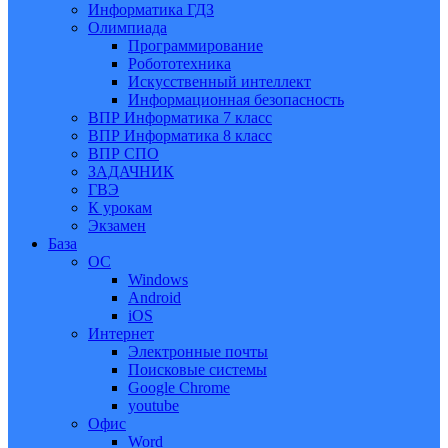
Информатика ГДЗ
Олимпиада
Программирование
Робототехника
Искусственный интеллект
Информационная безопасность
ВПР Информатика 7 класс
ВПР Информатика 8 класс
ВПР СПО
ЗАДАЧНИК
ГВЭ
К урокам
Экзамен
База
ОС
Windows
Android
iOS
Интернет
Электронные почты
Поисковые системы
Google Chrome
youtube
Офис
Word