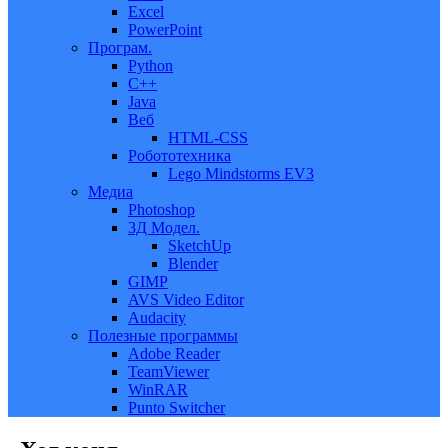
Excel
PowerPoint
Програм.
Python
C++
Java
Веб
HTML-CSS
Робототехника
Lego Mindstorms EV3
Медиа
Photoshop
3Д Модел.
SketchUp
Blender
GIMP
AVS Video Editor
Audacity
Полезные программы
Adobe Reader
TeamViewer
WinRAR
Punto Switcher