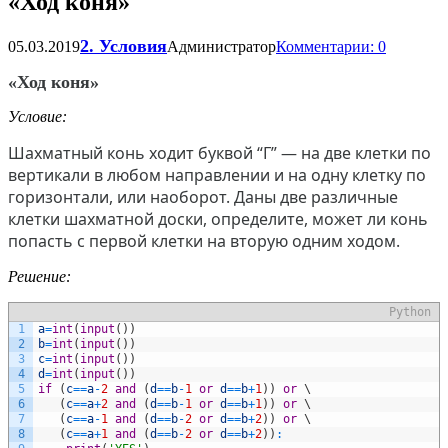
«Ход коня»
2. Условия
05.03.2019
Администратор
Комментарии: 0
«Ход коня»
Условие:
Шахматный конь ходит буквой “Г” — на две клетки по
вертикали в любом направлении и на одну клетку по
горизонтали, или наоборот. Даны две различные
клетки шахматной доски, определите, может ли конь
попасть с первой клетки на вторую одним ходом.
Решение:
Python
1
a
=
int
(
input
(
)
)
2
b
=
int
(
input
(
)
)
3
c
=
int
(
input
(
)
)
4
d
=
int
(
input
(
)
)
5
if
(
c
==
a
-
2
and
(
d
==
b
-
1
or
d
==
b
+
1
)
)
or
\
6
(
c
==
a
+
2
and
(
d
==
b
-
1
or
d
==
b
+
1
)
)
or
\
7
(
c
==
a
-
1
and
(
d
==
b
-
2
or
d
==
b
+
2
)
)
or
\
8
(
c
==
a
+
1
and
(
d
==
b
-
2
or
d
==
b
+
2
)
)
: