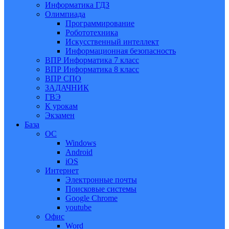
Информатика ГДЗ
Олимпиада
Программирование
Робототехника
Искусственный интеллект
Информационная безопасность
ВПР Информатика 7 класс
ВПР Информатика 8 класс
ВПР СПО
ЗАДАЧНИК
ГВЭ
К урокам
Экзамен
База
ОС
Windows
Android
iOS
Интернет
Электронные почты
Поисковые системы
Google Chrome
youtube
Офис
Word