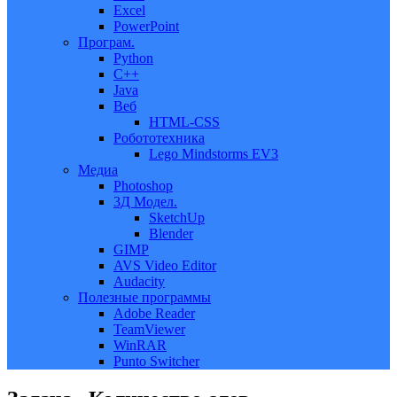
Excel
PowerPoint
Програм.
Python
C++
Java
Веб
HTML-CSS
Робототехника
Lego Mindstorms EV3
Медиа
Photoshop
3Д Модел.
SketchUp
Blender
GIMP
AVS Video Editor
Audacity
Полезные программы
Adobe Reader
TeamViewer
WinRAR
Punto Switcher