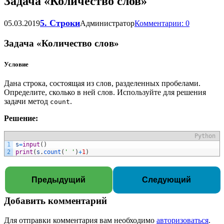
Задача «Количество слов»
5. Строки
05.03.2019
Администратор
Комментарии: 0
Задача «Количество слов»
Условие
Дана строка, состоящая из слов, разделенных пробелами.
Определите, сколько в ней слов. Используйте для решения
задачи метод
.
count
Решение:
Python
1
s
=
input
(
)
2
print
(
s
.
count
(
' '
)
+
1
)
Предыдущий
Следующий
Добавить комментарий
Для отправки комментария вам необходимо
авторизоваться
.