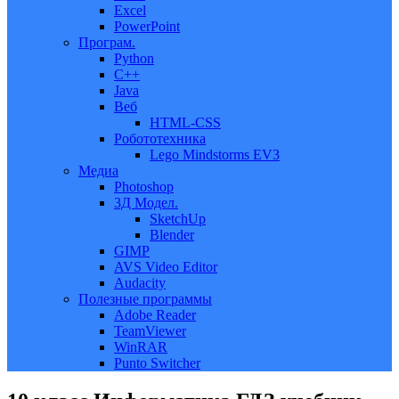
Excel
PowerPoint
Програм.
Python
C++
Java
Веб
HTML-CSS
Робототехника
Lego Mindstorms EV3
Медиа
Photoshop
3Д Модел.
SketchUp
Blender
GIMP
AVS Video Editor
Audacity
Полезные программы
Adobe Reader
TeamViewer
WinRAR
Punto Switcher