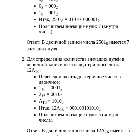
8
2
0
= 000
8
2
1
= 001
8
2
Итак, 2501
= 010101000001
8
2
Подсчитаем значащие нули: 7 (внутри
числа).
Ответ: В двоичной записи числа 2501
имеется 7
8
значащих нуля.
Для определения количества значащих нулей в
двоичной записи шестнадцатеричного числа
12A
:
16
Переведем шестнадцатеричное число в
двоичное:
1
= 0001
16
2
2
= 0010
16
2
A
= 1010
16
2
Итак, 12A
= 000100101010
16
2
Подсчитаем значащие нули: 5 (внутри
числа).
Ответ: В двоичной записи числа 12A
имеется 5
16