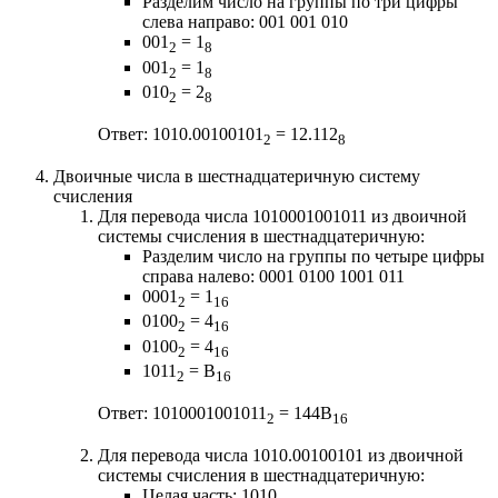
Разделим число на группы по три цифры
слева направо: 001 001 010
001
= 1
2
8
001
= 1
2
8
010
= 2
2
8
Ответ: 1010.00100101
= 12.112
2
8
Двоичные числа в шестнадцатеричную систему
счисления
Для перевода числа 1010001001011 из двоичной
системы счисления в шестнадцатеричную:
Разделим число на группы по четыре цифры
справа налево: 0001 0100 1001 011
0001
= 1
2
16
0100
= 4
2
16
0100
= 4
2
16
1011
= B
2
16
Ответ: 1010001001011
= 144B
2
16
Для перевода числа 1010.00100101 из двоичной
системы счисления в шестнадцатеричную:
Целая часть: 1010