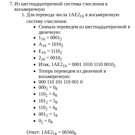
Из шестнадцатеричной системы счисления в
восьмеричную
Для перевода числа 1AE2
в восьмеричную
16
систему счисления:
Сначала переведем из шестнадцатеричной в
двоичную:
1
= 0001
16
2
A
= 1010
16
2
E
= 1110
16
2
2
= 0010
16
2
Итак, 1AE2
= 0001 1010 1110 0010
16
2
Теперь переведем из двоичной в
восьмеричную:
000 110 101 110 001 0
000
= 0
2
8
110
= 6
2
8
101
= 5
2
8
110
= 6
2
8
001
= 1
2
8
0
= 0
2
8
Ответ: 1AE2
= 06560
16
8