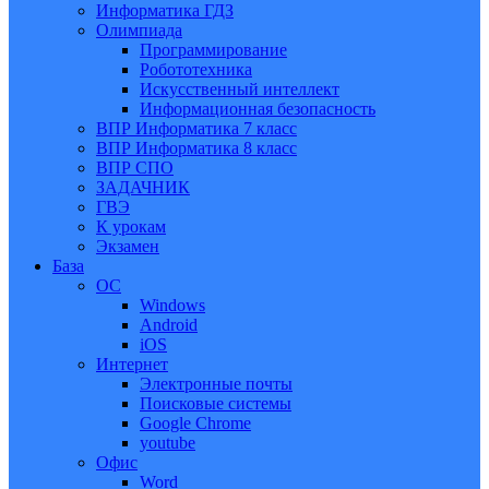
Информатика ГДЗ
Олимпиада
Программирование
Робототехника
Искусственный интеллект
Информационная безопасность
ВПР Информатика 7 класс
ВПР Информатика 8 класс
ВПР СПО
ЗАДАЧНИК
ГВЭ
К урокам
Экзамен
База
ОС
Windows
Android
iOS
Интернет
Электронные почты
Поисковые системы
Google Chrome
youtube
Офис
Word