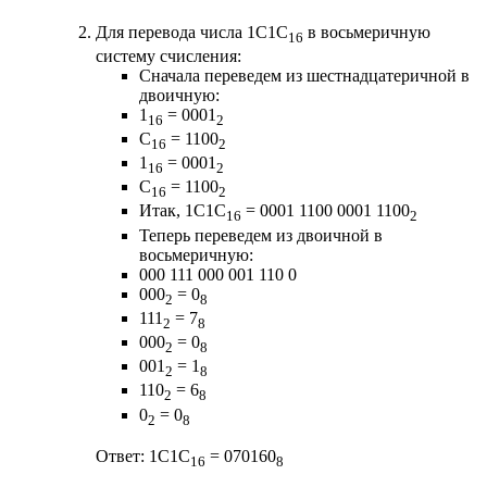
Для перевода числа 1C1C
в восьмеричную
16
систему счисления:
Сначала переведем из шестнадцатеричной в
двоичную:
1
= 0001
16
2
C
= 1100
16
2
1
= 0001
16
2
C
= 1100
16
2
Итак, 1C1C
= 0001 1100 0001 1100
16
2
Теперь переведем из двоичной в
восьмеричную:
000 111 000 001 110 0
000
= 0
2
8
111
= 7
2
8
000
= 0
2
8
001
= 1
2
8
110
= 6
2
8
0
= 0
2
8
Ответ: 1C1C
= 070160
16
8