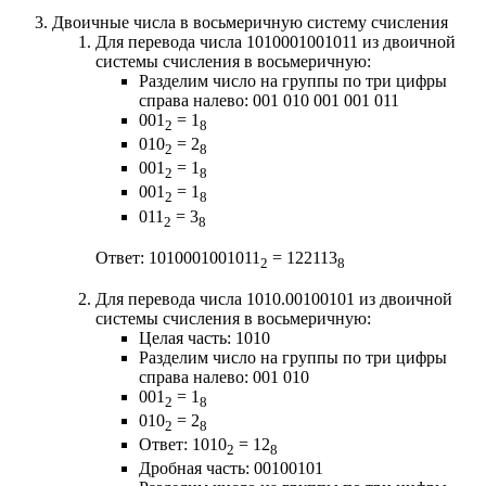
Двоичные числа в восьмеричную систему счисления
Для перевода числа 1010001001011 из двоичной
системы счисления в восьмеричную:
Разделим число на группы по три цифры
справа налево: 001 010 001 001 011
001
= 1
2
8
010
= 2
2
8
001
= 1
2
8
001
= 1
2
8
011
= 3
2
8
Ответ: 1010001001011
= 122113
2
8
Для перевода числа 1010.00100101 из двоичной
системы счисления в восьмеричную:
Целая часть: 1010
Разделим число на группы по три цифры
справа налево: 001 010
001
= 1
2
8
010
= 2
2
8
Ответ: 1010
= 12
2
8
Дробная часть: 00100101