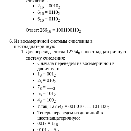
счисления:
2
= 0010
16
2
6
= 0110
16
2
6
= 0110
16
2
Ответ: 266
= 1001100110
16
2
Из восьмеричной системы счисления в
шестнадцатеричную
Для перевода числа 12754
в шестнадцатеричную
8
систему счисления:
Сначала переведем из восьмеричной в
двоичную:
1
= 001
8
2
2
= 010
8
2
7
= 111
8
2
5
= 101
8
2
4
= 100
8
2
Итак, 12754
= 001 010 111 101 100
8
2
Теперь переведем из двоичной в
шестнадцатеричную:
001
= 1
2
16
0101
= 5