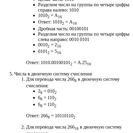
Разделим число на группы по четыре цифры
справа налево: 1010
1010
= A
2
16
Ответ: 1010
= A
2
16
Дробная часть: 00100101
Разделим число на группы по четыре цифры
слева направо: 0010 0101
0010
= 2
2
16
0101
= 5
2
16
Ответ: 1010.00100101
= A.25
2
16
Числа в двоичную систему счисления
Для перевода числа 266
в двоичную систему
8
счисления:
2
= 010
8
2
6
= 110
8
2
6
= 110
8
2
Ответ: 266
= 10110110
8
2
Для перевода числа 266
в двоичную систему
16