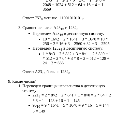
* 2^3 + 1 * 2^2 + 0 * 2^1 + 1 * 2^0 =
2048 + 1024 + 512 + 64 + 16 + 4 + 1 =
3669
Ответ: 757
меньше 111001010101
8
2
Сравнение чисел A23
и 1232
:
16
8
Переведем A23
в десятичную систему:
16
10 * 16^2 + 2 * 16^1 + 3 * 16^0 = 10 *
256 + 2 * 16 + 3 = 2560 + 32 + 3 = 2595
Переведем 1232
в десятичную систему:
8
1 * 8^3 + 2 * 8^2 + 3 * 8^1 + 2 * 8^0 = 1
* 512 + 2 * 64 + 3 * 8 + 2 = 512 + 128 +
24 + 2 = 666
Ответ: A23
больше 1232
16
8
Какие числа?
Переведем границы неравенства в десятичную
систему:
221
= 2 * 8^2 + 2 * 8^1 + 1 * 8^0 = 2 * 64 + 2
8
* 8 + 1 = 128 + 16 + 1 = 145
95
= 9 * 16^1 + 5 * 16^0 = 9 * 16 + 5 = 144 +
16
5 = 149