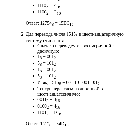
2
16
1110
= E
2
16
1100
= C
2
16
Ответ: 12754
= 15EC
8
16
Для перевода числа 1515
в шестнадцатеричную
8
систему счисления:
Сначала переведем из восьмеричной в
двоичную:
1
= 001
8
2
5
= 101
8
2
1
= 001
8
2
5
= 101
8
2
Итак, 1515
= 001 101 001 101
8
2
Теперь переведем из двоичной в
шестнадцатеричную:
0011
= 3
2
16
0100
= 4
2
16
1101
= D
2
16
Ответ: 1515
= 34D
8
16