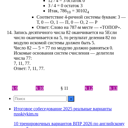
12 / 4 = 3 остаток 0
3 / 4 = 0 остаток 3
Итак, 786
= 30102
10
4
Соответствие 4-ричной системы буквам: 3 —
Т, 0 — О, 1 — П, 0 — О, 2 — Р
Ответ: Слово на 787-м месте — «ТОПОР».
Запись десятичного числа 82 оканчивается на 5Если
число оканчивается на 5, то результат деления 82 по
модулю искомой системы должен быть 5.
Число 82 — 5 = 77 по модулю должно равняться 0.
Искомые основания систем счисления — делители
числа 77:
7, 11, 77.
Ответ: 7, 11, 77.
§ 9
§ 10
§ 11
§ 12
§ 13
Итоговое собеседование 2025 реальные варианты
russkiykim.ru
10 тренировочных вариантов ВПР 2026 по английскому