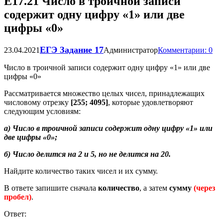
Е17.21 Число в троичной записи
содержит одну цифру «1» или две
цифры «0»
ЕГЭ Задание 17
23.04.2021
Администратор
Комментарии: 0
Число в троичной записи содержит одну цифру «1» или две
цифры «0»
Рассматривается множество целых чисел, принадлежащих
числовому отрезку
[255; 4095]
, которые удовлетворяют
следующим условиям:
а) Число в троичной записи содержит одну цифру «1» или
две цифры «0»;
б) Число делится на 2 и 5, но не делится на 20.
Найдите количество таких чисел и их сумму.
В ответе запишите сначала
количество
, а затем
сумму
(через
пробел)
.
Ответ: