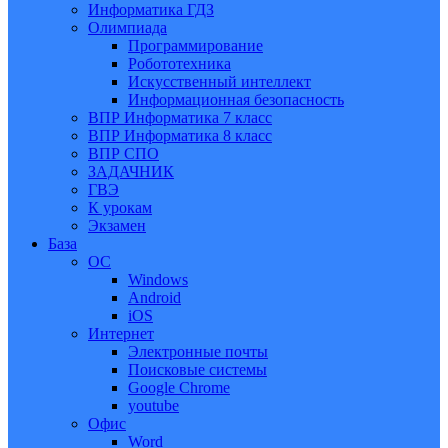
Информатика ГДЗ
Олимпиада
Программирование
Робототехника
Искусственный интеллект
Информационная безопасность
ВПР Информатика 7 класс
ВПР Информатика 8 класс
ВПР СПО
ЗАДАЧНИК
ГВЭ
К урокам
Экзамен
База
ОС
Windows
Android
iOS
Интернет
Электронные почты
Поисковые системы
Google Chrome
youtube
Офис
Word