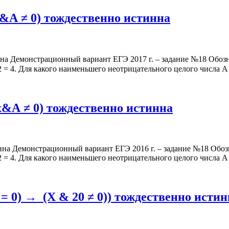
x&А ≠ 0) тождественно истинна
инна Демонстрационный вариант ЕГЭ 2017 г. – задание №18 Об
02 = 4. Для какого наименьшего неотрицательного целого числа
А ≠ 0) тож­де­ствен­но ис­тин­на
н­на Демонстрационный вариант ЕГЭ 2016 г. – задание №18 Обо­зна­
4. Для ка­ко­го наи­мень­ше­го не­от­ри­ца­тель­но­го це­ло­го числ
 = 0) → (X & 20 ≠ 0)) тождественно исти