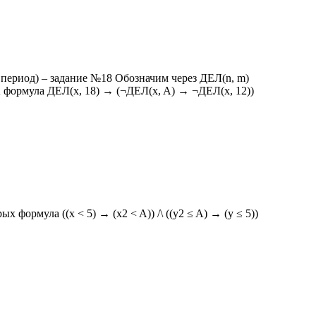
период) – задание №18 Обозначим через ДЕЛ(n, m)
А формула ДЕЛ(x, 18) → (¬ДЕЛ(x, A) → ¬ДЕЛ(x, 12))
 формула ((x < 5) → (x2 < A)) /\ ((y2 ≤ A) → (y ≤ 5))