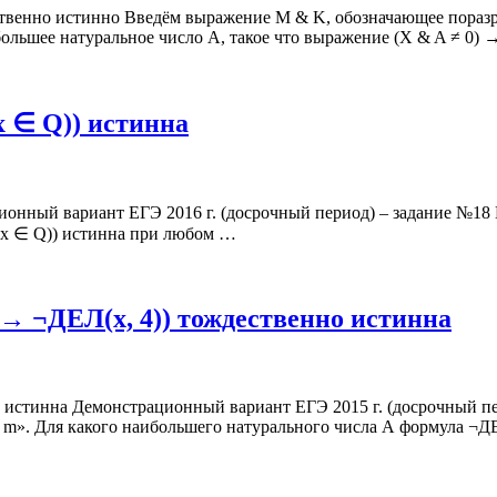
дественно истинно Введём выражение M & K, обозначающее пор
льшее натуральное число A, такое что выражение (X & A ≠ 0) 
x ∈ Q)) истинна
онный вариант ЕГЭ 2016 г. (досрочный период) – задание №18 На
¬ (x ∈ Q)) истинна при любом …
 → ¬ДЕЛ(x, 4)) тождественно истинна
 истинна Демонстрационный вариант ЕГЭ 2015 г. (досрочный пе
ло m». Для какого наибольшего натурального числа А формула ¬Д