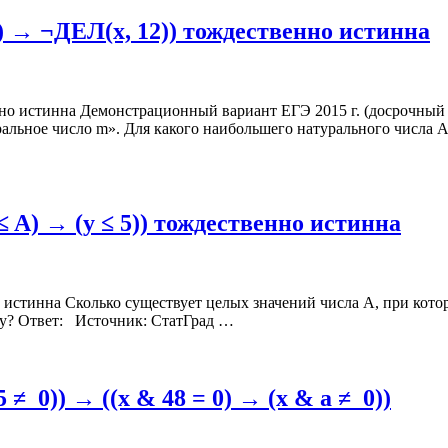
) → ¬ДЕЛ(x, 12)) тождественно истинна
но истинна Демонстрационный вариант ЕГЭ 2015 г. (досрочный 
уральное число m». Для какого наибольшего натурального числа 
2 ≤ A) → (y ≤ 5)) тождественно истинна
но истинна Сколько существует целых значений числа A, при которых
 y? Ответ: Источник: СтатГрад …
 ≠ 0)) → ((x & 48 = 0) → (x & a ≠ 0))