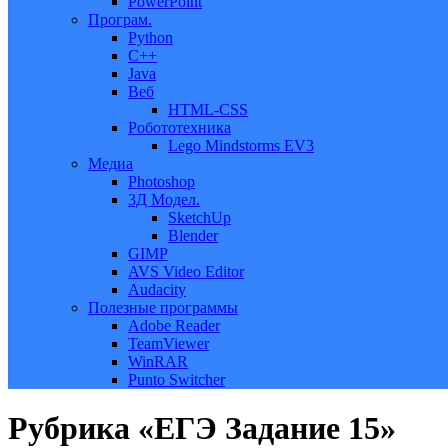
PowerPoint
Програм.
Python
C++
Java
Веб
HTML-CSS
Робототехника
Lego Mindstorms EV3
Медиа
Photoshop
3Д Модел.
SketchUp
Blender
GIMP
AVS Video Editor
Audacity
Полезные программы
Adobe Reader
TeamViewer
WinRAR
Punto Switcher
Рубрика «ЕГЭ Задание 15»