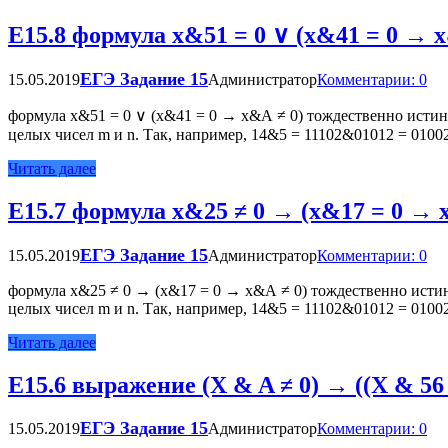
Е15.8 формула x&51 = 0 ∨ (x&41 = 0 → 
ЕГЭ Задание 15
15.05.2019
Администратор
Комментарии: 0
формула x&51 = 0 ∨ (x&41 = 0 → x&А ≠ 0) тождественно ист
целых чисел m и n. Так, например, 14&5 = 11102&01012 = 010
Читать далее
Е15.7 фор­му­ла x&25 ≠ 0 → (x&17 = 0 → x&
ЕГЭ Задание 15
15.05.2019
Администратор
Комментарии: 0
фор­му­ла x&25 ≠ 0 → (x&17 = 0 → x&А ≠ 0) тож­де­ствен­но ис­ти
целых чисел m и n. Так, на­при­мер, 14&5 = 11102&01012 = 01002 = 
Читать далее
Е15.6 выражение (X & A ≠ 0) → ((X & 56
ЕГЭ Задание 15
15.05.2019
Администратор
Комментарии: 0