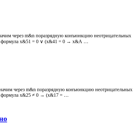
означим через m&n поразрядную конъюнкцию неотрицательных
 А формула x&51 = 0 ∨ (x&41 = 0 → x&А …
чим через m&n по­раз­ряд­ную конъ­юнк­цию не­от­ри­ца­тель­ных
а А фор­му­ла x&25 ≠ 0 → (x&17 = …
нно