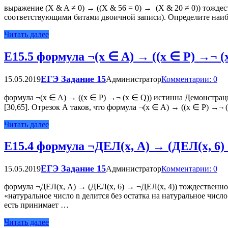
выражение (X & A ≠ 0) → ((X & 56 = 0) → (X & 20 ≠ 0)) тож
соответствующими битами двоичной записи). Определите наибо
Читать далее
Е15.5 формула ¬(x ∈ A) → ((x ∈ P) →¬ (
ЕГЭ Задание 15
15.05.2019
Администратор
Комментарии: 0
формула ¬(x ∈ A) → ((x ∈ P) →¬ (x ∈ Q)) истинна Демонстраци
[30,65]. Отрезок A таков, что формула ¬(x ∈ A) → ((x ∈ P) →
Читать далее
Е15.4 формула ¬ДЕЛ(x, А) → (ДЕЛ(x, 6)
ЕГЭ Задание 15
15.05.2019
Администратор
Комментарии: 0
формула ¬ДЕЛ(x, А) → (ДЕЛ(x, 6) → ¬ДЕЛ(x, 4)) тождественно
«натуральное число n делится без остатка на натуральное чис
есть принимает …
Читать далее