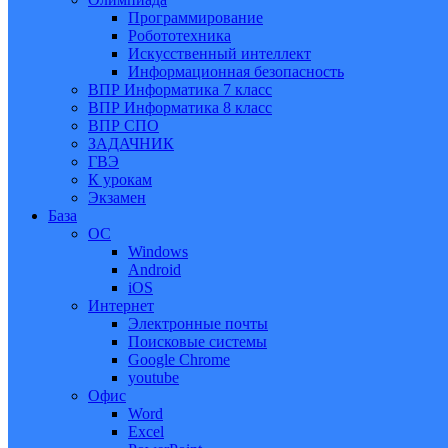
Программирование
Робототехника
Искусственный интеллект
Информационная безопасность
ВПР Информатика 7 класс
ВПР Информатика 8 класс
ВПР СПО
ЗАДАЧНИК
ГВЭ
К урокам
Экзамен
База
ОС
Windows
Android
iOS
Интернет
Электронные почты
Поисковые системы
Google Chrome
youtube
Офис
Word
Excel