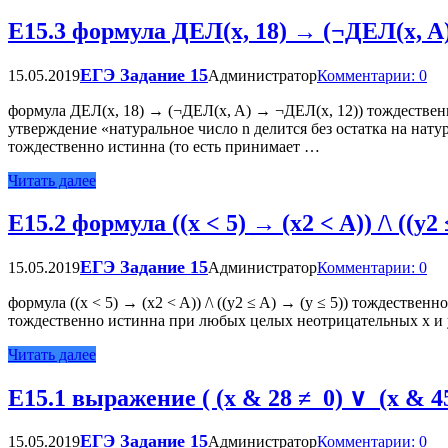
Е15.3 формула ДЕЛ(x, 18) → (¬ДЕЛ(x, A
ЕГЭ Задание 15
15.05.2019
Администратор
Комментарии: 0
формула ДЕЛ(x, 18) → (¬ДЕЛ(x, A) → ¬ДЕЛ(x, 12)) тождествен
утверждение «натуральное число n делится без остатка на нат
тождественно истинна (то есть принимает …
Читать далее
Е15.2 формула ((x < 5) → (x2 < A)) /\ ((y
ЕГЭ Задание 15
15.05.2019
Администратор
Комментарии: 0
формула ((x < 5) → (x2 < A)) /\ ((y2 ≤ A) → (y ≤ 5)) тождествен
тождественно истинна при любых целых неотрицательных x и
Читать далее
Е15.1 выражение ( (x & 28 ≠ 0) ∨ (x & 45
ЕГЭ Задание 15
15.05.2019
Администратор
Комментарии: 0