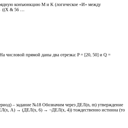
азрядную конъюнкцию M и K (логическое «И» между
→ ((X & 56 …
 числовой прямой даны два отрезка: P = [20, 50] и Q =
риод) – задание №18 Обозначим через ДЕЛ(n, m) утверждение
ЕЛ(x, А) → (ДЕЛ(x, 6) → ¬ДЕЛ(x, 4)) тождественно истинна (то